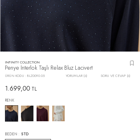
INFINITY COLLECTION
Penye İnterlok Taşlı Relax Bluz Lacivert
ÜRÜN KODU :
BLZ0090.05
YORUMLAR (6)
SORU VE CEVAP (6)
1.699,00
TL
RENK
BEDEN :
STD