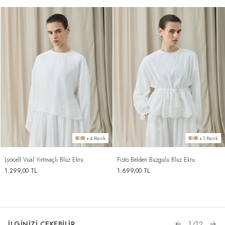
+4 Renk
+1 Renk
Lyocell Vual Yırtmaçlı Bluz Ekru
Fisto Belden Büzgülü Bluz Ekru
1.299,00
TL
1.699,00
TL
İLGİNİZİ ÇEKEBİLİR
1
/
12