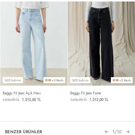
%25 İndirim
+5 Renk
%25 İndirim
+5 Renk
Baggy Fit Jean Açık Mavi
Baggy Fit Jean Füme
1.616,00
TL
1.212,00
TL
1.616,00
TL
1.212,00
TL
BENZER ÜRÜNLER
1
/
10