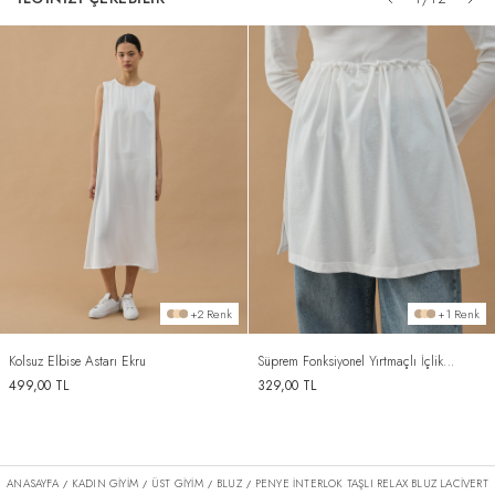
+2 Renk
+1 Renk
Kolsuz Elbise Astarı Ekru
Süprem Fonksiyonel Yırtmaçlı İçlik
Etek Ekru
499,00
TL
329,00
TL
ANASAYFA
KADIN GİYİM
ÜST GİYİM
BLUZ
PENYE İNTERLOK TAŞLI RELAX BLUZ LACIVERT
/
/
/
/