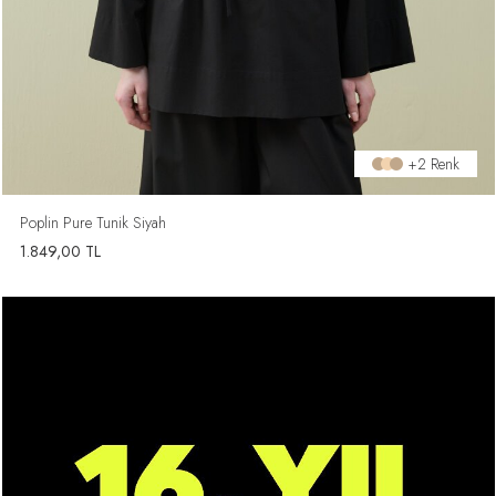
+2 Renk
Poplin Pure Tunik Siyah
1.849,00
TL