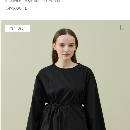
Süprem Pure Kesikli Tunik Menekşe
1.499,00
TL
Yeni Ürün