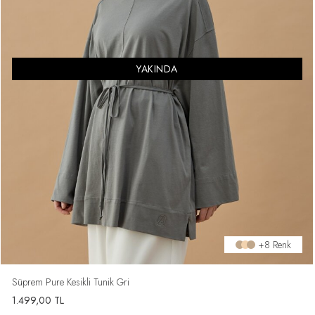
YAKINDA
+8 Renk
Süprem Pure Kesikli Tunik Gri
1.499,00
TL