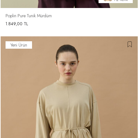
Poplin Pure Tunik Mürdüm
1.849,00
TL
Yeni Ürün