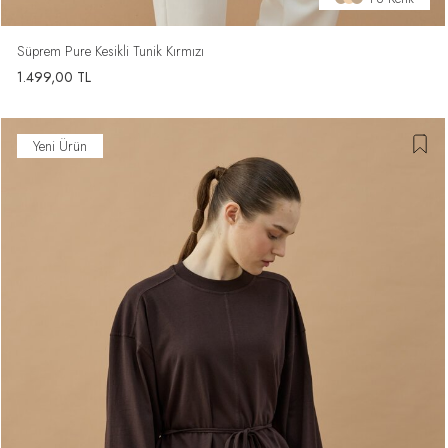
Süprem Pure Kesikli Tunik Kırmızı
1.499,00
TL
Yeni Ürün