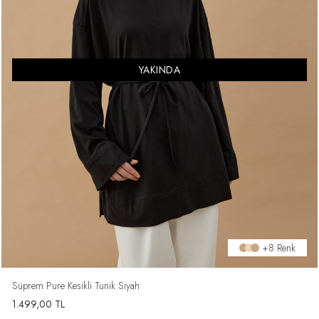
YAKINDA
+8 Renk
Süprem Pure Kesikli Tunik Siyah
1.499,00
TL