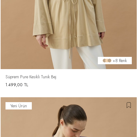
+8 Renk
Süprem Pure Kesikli Tunik Bej
1.499,00
TL
Yeni Ürün