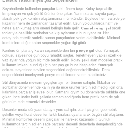
Estetik Tasarımıyla Şal Seçenekleri
Seyahatlerde kullanılan parçalar farklı önem taşır. Kolay taşınabilir,
kırışmayan ve çok yönlü ürünler öne çıkar. Yanınıza az sayıda parça
alarak pek çok kombin oluşturmanız mümkündür. Böylece hem valizde yer
kazanılır hem de zamandan tasarruf edilir. Uzun yolculuklarda hafif ve
Camel rengi şal
nefes alan kumaşların önemi belirgin hale gelir.
sıcak
tonlarıyla özellikle sonbahar ve kış aylarının ruhunu yansıtır. Her
detayında estetik sadelik sunan parçalardan verim alabilirsiniz. Minimal
kombinlere değer katan seçenekler yoğun ilgi görür.
penye şal
Konforu ön plana çıkaran seçeneklerden biri
olur. Yumuşak
dokusu sayesinde gün boyu rahatlık sağlar. Terletmeyen yapısı özellikle
yaz aylarında yoğun biçimde tercih edilir. Kolay şekil alan modeller pratik
kullanım imkanı sunduğu için her yaş grubuna hitap eder. Yumuşak
dokusu sayesinde sevilen seçenekleri değerlendirebilirsiniz. Renk
seçeneklerini inceleyerek penye modellerden verim alabilirsiniz.
Stil dünyasında mevsim geçişleri ayrı bir öneme sahiptir. İlkbahar ve
sonbahar dönemlerinde kalın ya da ince ürünler tercih edilmediği için orta
kalınlıkta parçalar işlevsel olur. Katmanlı giyim bu dönemlerde sıklıkla öne
çıkar. İnce üstler hafif şallarla tamamlandığında hem pratik hem de şık
görünüm elde etmenizi destekler.
Desenler moda dünyasında ayrı yere sahiptir. Zarif çizgiler, geometrik
şekiller veya floral desenler farklı tarzlara uyarlanarak özgün stil oluşturur.
Minimal kombinler desenli parçalar ile hareket kazanabilir. Günlük
kullanımda tercih edilen sade parçalar desenli detaylarla dengelendiğinde