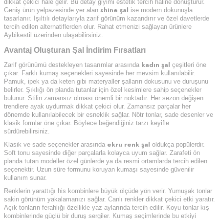
dikkat çekici hale gelir. Bu detay giyimi estetik tercih haline dönüştürür.
shine şal
Geniş ürün yelpazesinde yer alan
ise modern dokunuşla
tasarlanır. Işıltılı detaylarıyla zarif görünüm kazandırır ve özel davetlerde
tercih edilen alternatiflerden olur. Rahat etmenizi sağlayan ürünlere
Aybikestil üzerinden ulaşabilirsiniz.
Avantaj Oluşturan Şal İndirim Fırsatları
kadın şal
Zarif görünümü destekleyen tasarımlar arasında
çeşitleri öne
çıkar. Farklı kumaş seçenekleri sayesinde her mevsim kullanılabilir.
Pamuk, ipek ya da keten gibi materyaller şalların dokusunu ve duruşunu
belirler. Şıklığı ön planda tutanlar için özel kesimlere sahip seçenekler
bulunur. Stilin zamansız olması önemli bir noktadır. Her sezon değişen
trendlere ayak uydurmak dikkat çekici olur. Zamansız parçalar her
dönemde kullanılabilecek bir esneklik sağlar. Nötr tonlar, sade desenler ve
klasik formlar öne çıkar. Böylece beğendiğiniz tarzı keyifle
sürdürebilirsiniz.
ekru renk şal
Klasik ve sade seçenekler arasında
oldukça popülerdir.
Soft tonu sayesinde diğer parçalarla kolayca uyum sağlar. Zarafeti ön
planda tutan modeller özel günlerde ya da resmi ortamlarda tercih edilen
seçenektir. Uzun süre formunu koruyan kumaşı sayesinde güvenilir
kullanım sunar.
Renklerin yarattığı his kombinlere büyük ölçüde yön verir. Yumuşak tonlar
sakin görünüm yakalamanızı sağlar. Canlı renkler dikkat çekici etki yaratır.
Açık tonların ferahlığı özellikle yaz aylarında tercih edilir. Koyu tonlar kış
kombinlerinde güçlü bir duruş sergiler. Kumaş seçimlerinde bu etkiyi