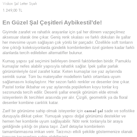
Viskon Şal Letter Siyah
1.249,00
TL
En Güzel Şal Çeşitleri Aybikestil’de!
Giyimde zarafet ve rahatlık arayanlar için şal her dönem vazgeçilmez
aksesuar olarak öne çıkar. Geniş renk skalası ve farklı dokuları ile şallar
her mevsime uyum sağlayan çok yönlü bir parçadır. Özellikle soft tonların
öne çıktığı koleksiyonlarda gündelik kombinlerden özel günlere kadar farklı
alanlarda tercih edilebilen alternatifler bulunur.
Kumaş yapısı şal seçimini belirleyen önemli faktörlerden biridir. Pamuklu
kumaşlar nefes alabilir yapısıyla rahatlık sağlar. İpek şallar parlak
görünümleriyle özel zarafet katar. Keten kumaşlar ise yaz aylarında
serinlik sunar. Tüm bu materyaller modellerin farklı ortamlara uyum
sağlamasını kolaylaştırır. Her sezon farklı renkler ve desenler öne çıkar.
Pastel tonlar ilkbahar ve yaz aylarında popülerken koyu tonlar kış
sezonunda tercih edilir. Desenli şallar enerjik görünüm elde etmek
isteyenlerin ilk tercihleri arasında yer alır. Çizgili, geometrik ya da floral
desenler kombine canlılık katar.
camel şal
Zarif bir görünüme sahip olmak isteyenler için
sade ve sofistike
duruşuyla dikkat çeker. Yumuşak yapısı doğal görünümü destekler ve
hemen her kombinle uyum sağlayabilir. Nötr renk tonlarıyla bir araya
geldiğinde şıklığı ön plana taşır. Zarif detaylar kombinlerin
tamamlanmasına imkan verir. Tarzınızı etkili şekilde göstermenize olanak
tanıyan tasarımlara sahip olabilirsiniz.