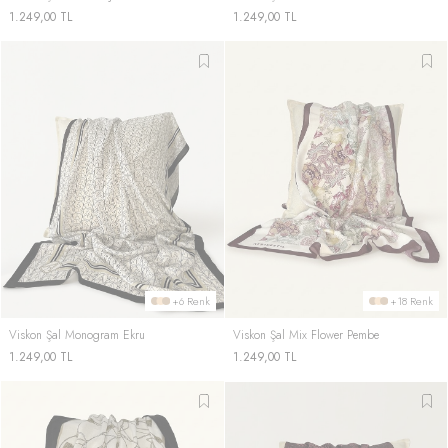
1.249,00
TL
1.249,00
TL
+6 Renk
+18 Renk
Viskon Şal Monogram Ekru
Viskon Şal Mix Flower Pembe
1.249,00
TL
1.249,00
TL