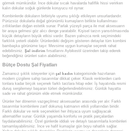
görmek mümkündür. İnce dokular sıcak havalarda hafiflik hissi verirken
kalın dokular soğuk günlerde koruyucu rol oynar.
Kombinlerde dokuların birbiriyle uyumu şıklığı etkileyen unsurlardandır.
Pürüzsüz dokularla doğal görünümlü kumaşların birlikte kullanılması
zıtlıklardan doğan estetik sunar. Parlak yüzeyli parça ile mat aksesuarın
bir araya gelmesi göz alıcı denge yaratabilir. Kişisel tarzın yansıtılmasında
küçük detayların büyük etkisi vardır. Bazen yalnızca renk seçimindeki
farklılık yeterli olabilir. Ürünlerdeki değişim gösteren detaylar tüm kombini
bambaşka görünüme taşır. Mevsime uygun kumaşlar seçerek rahat
Şal indirim
edebilirsiniz.
fırsatlarını Aybikestil üzerinden takip ederek
beğendiğiniz ürünleri satın alabilirsiniz.
Bütçe Dostu Şal Fiyatları
şal kadın
Zamansız şıklık isteyenler için
kategorisinde hazırlanan
modern çizgilere sahip tasarımlar dikkat çeker. Klasik renklerden canlı
tonlara kadar birçok seçenek farklı tarzlara hitap eder. İş hayatında resmi
duruş sergilemeyi başaran türleri değerlendirebilirsiniz. Günlük hayatta
sade ve rahat görünüm elde etmek mümkündür.
Ürünler her dönemin vazgeçilmez aksesuarları arasında yer alır. Farklı
tasarımlar kombinlere zarif dokunuş katmanın etkili yollarından biridir.
Farklı dokular ve renk seçenekleri her ihtiyaca uyum sağlayacak
alternatifler sunar. Günlük yaşamda konforlu ve pratik parçalardan
faydalanabilirsiniz. Özel günlerde iddialı ve detaylı tasarımlarla kombinleri
tamamlayabilirsiniz. İnce ve hafif kumaşlar gün boyu rahatlık sağlar.