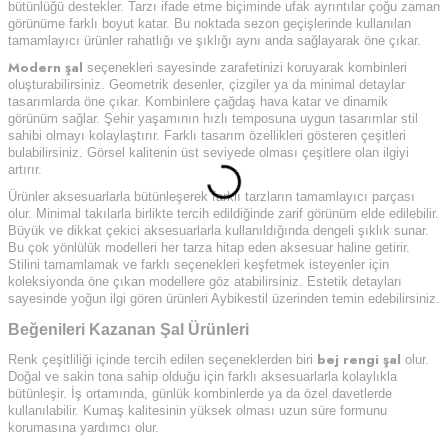
bütünlüğü destekler. Tarzı ifade etme biçiminde ufak ayrıntılar çoğu zaman
görünüme farklı boyut katar. Bu noktada sezon geçişlerinde kullanılan
tamamlayıcı ürünler rahatlığı ve şıklığı aynı anda sağlayarak öne çıkar.
Modern şal
seçenekleri sayesinde zarafetinizi koruyarak kombinleri
oluşturabilirsiniz. Geometrik desenler, çizgiler ya da minimal detaylar
tasarımlarda öne çıkar. Kombinlere çağdaş hava katar ve dinamik
görünüm sağlar. Şehir yaşamının hızlı temposuna uygun tasarımlar stil
sahibi olmayı kolaylaştırır. Farklı tasarım özellikleri gösteren çeşitleri
bulabilirsiniz. Görsel kalitenin üst seviyede olması çeşitlere olan ilgiyi
artırır.
Ürünler aksesuarlarla bütünleşerek farklı tarzların tamamlayıcı parçası
olur. Minimal takılarla birlikte tercih edildiğinde zarif görünüm elde edilebilir.
Büyük ve dikkat çekici aksesuarlarla kullanıldığında dengeli şıklık sunar.
Bu çok yönlülük modelleri her tarza hitap eden aksesuar haline getirir.
Stilini tamamlamak ve farklı seçenekleri keşfetmek isteyenler için
koleksiyonda öne çıkan modellere göz atabilirsiniz. Estetik detayları
sayesinde yoğun ilgi gören ürünleri Aybikestil üzerinden temin edebilirsiniz.
Beğenileri Kazanan Şal Ürünleri
bej rengi şal
Renk çeşitliliği içinde tercih edilen seçeneklerden biri
olur.
Doğal ve sakin tona sahip olduğu için farklı aksesuarlarla kolaylıkla
bütünleşir. İş ortamında, günlük kombinlerde ya da özel davetlerde
kullanılabilir. Kumaş kalitesinin yüksek olması uzun süre formunu
korumasına yardımcı olur.