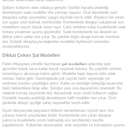
Şalların kullanım alanı oldukça geniştir. Günlük hayatta pratikliği
destekleyen sade modeller öne çıkmayı başarır. Özel davetlerde zarif
detaylara sahip seçenekler yaygın biçimde tercih edilir. Böylece her ortam
için uygun ürün bulmak mümkündür. Kombinlerde dengeyi yakalamak için
modellerin seçimi büyük önem taşır. Canlı renklere sahip kıyafetlerde sade
tonlara yönelmek uyumu güçlendirir. Sade kombinlerde ise desenli ve
dikkat çekici şallar öne çıkar. Bu şekilde doğru denge kurmak mümkün
olur. Estetik detaylarıyla beğenilen modelleri Aybikestil üzerinden
inceleyebilirsiniz.
Dikkat Çeken Şal Modelleri
şal modelleri
Farklı ihtiyaçlara yönelik hazırlanan
arasında spor
giyimden klasik tarza kadar birçok seçenek bulunur. Bu çeşitlilik ürünleri
tamamlayıcı aksesuar haline getirir. Modeller başlı başına stilin odak
noktası haline gelir. Gardıroplarda çok sayıda farklı seçeneğe yer
verilmesi kombin çeşitliliğini artırır. Kalite ve estetiğin birleştiği tasarımlar
farklı beklentilere hitap eder. Şıklığın yanı sıra dayanıklılık önemlidir. Bu
nedenle kumaş seçiminde titiz davranmak uzun süreli kullanım sağlar.
Gündelik hayatta pratikliği destekleyen hafif modeller öne çıkar. Özel
günlerde detaylı işçiliğe sahip seçenekler tercih edilir.
Giyim dünyasında parçaların birbirini tamamlaması kişisel tarzı öne
çıkaran önemli unsurlardan biridir. Kombinlerde öne çıkan detaylar
yalnızca kıyafetlerle sınırlı kalmadığı için tercihlerinizi keyifle
yapabilirsiniz. Kullanılan aksesuarlar, renk seçimleri ve kumaşların uyumu