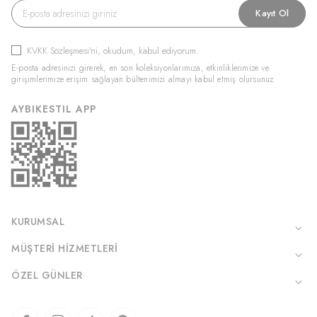
Kayıt Ol
KVKK Sözleşmesi'ni
, okudum, kabul ediyorum.
E-posta adresinizi girerek, en son koleksiyonlarımıza, etkinliklerimize ve
girişimlerimize erişim sağlayan bültenimizi almayı kabul etmiş olursunuz.
AYBIKESTIL APP
KURUMSAL
MÜŞTERI HIZMETLERI
ÖZEL GÜNLER