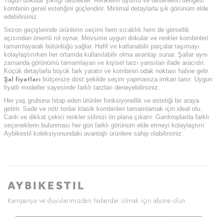
Yoğun dokular şıklığı destekler. Renklerin uyumu ve desenlerin dengesi
kombinin genel estetiğini güçlendirir. Minimal detaylarla şık görünüm elde
edebilirsiniz.
Sezon geçişlerinde ürünlerin seçimi hem sıcaklık hem de görsellik
açısından önemli rol oynar. Mevsime uygun dokular ve renkler kombinleri
tamamlayarak bütünlüğü sağlar. Hafif ve katlanabilir parçalar taşımayı
kolaylaştırırken her ortamda kullanılabilir olma avantajı sunar. Şallar aynı
zamanda görünümü tamamlayan ve kişisel tarzı yansıtan ifade aracıdır.
Küçük detaylarla büyük fark yaratır ve kombinin odak noktası haline gelir.
Şal fiyatları
bütçenize dost şekilde seçim yapmanıza imkan tanır. Uygun
fiyatlı modeller sayesinde farklı tarzları deneyebilirsiniz.
Her yaş grubuna hitap eden ürünler fonksiyonellik ve estetiği bir araya
getirir. Sade ve nötr tonlar klasik kombinleri tamamlamak için ideal olu.
Canlı ve dikkat çekici renkler stilinizi ön plana çıkarır. Gardıroplarda farklı
seçeneklerin bulunması her gün farklı görünüm elde etmeyi kolaylaştırır.
Aybikestil koleksiyonundaki avantajlı ürünlere sahip olabilirsiniz.
Kampanya ve duyularımızdan haberdar olmak için abone olun.