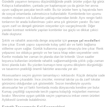
Gündelik yaşamın temposu düşünüldüğünde pratik ürünler yoğun ilgi görür.
Kolayca katlanabilen, çantada yer kaplamayan ya da günün her anına
uyum sağlayan parçalar tercih edilir. Bu tür ürünler hem iş hayatında hem
de sosyal ortamlarda zahmetsizce kullanılabilir. Kombinlerde ton uyumu
modern modanın sık kullanılan yaklaşımlarından biridir. Aynı rengin farklı
tonlarının bir arada kullanılması yalın ama şık görünüm yaratır. Bu tarz
uyum zarif ve dengeli görünüm isteyenler için vazgeçilmezdir. Diğer
yandan kontrast renklerle yapılan kombinler ise güçlü ve dikkat çekici
ifade oluşturur.
penye şal modelleri
Şıklık ve rahatlık arasında denge arayanlar için
öne çıkar. Esnek yapısı sayesinde kolay şekil alır ve farklı bağlama
stillerine uyum sağlar. Günlük kullanıma uygun olmasıyla öne çıkar. Renk
yelpazesi ise oldukça geniştir ve her tarza hitap eden seçenekler verir.
Konfor modada her zaman ön planda olan bir kriterdir. Uzun saatler
boyunca kullanılan ürünlerde rahatlık sağlanmadığında şıklık çoğu zaman
ikinci planda kalır. Bu yüzden kumaşın tene uyumu dikişlerin düzgünlüğü
ve tasarımın pratikliği önemli faktörler arasında yer alır.
Aksesuarların seçimi giyimin tamamlayıcı noktasıdır. Küçük detaylar sade
kombini öne çıkarabilir. İnce zincirler, minimal takılar ya da zarif tokalar
görünümü olduğundan şık gösterebilir. Sezon trendleriyle uyumlu
aksesuarlar her yıl farklı formlarda moda dünyasında kendine yer bulur.
Kumaş çeşitliliği sayesinde tercih yapma kolaylığı müşterileri memnun
bırakır. Mevsime uygun şekilde seçim yapmanıza imkan veren ürünleri
Aybikestil üzerinde bulabilirsiniz.