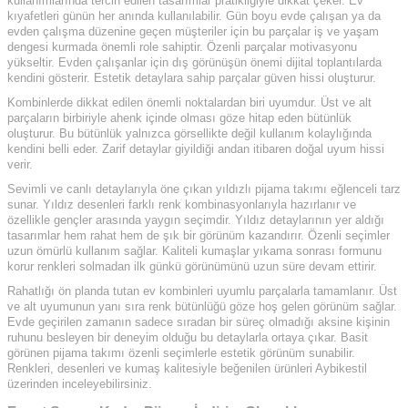
kullanımlarında tercih edilen tasarımlar pratikliğiyle dikkat çeker. Ev
kıyafetleri günün her anında kullanılabilir. Gün boyu evde çalışan ya da
evden çalışma düzenine geçen müşteriler için bu parçalar iş ve yaşam
dengesi kurmada önemli role sahiptir. Özenli parçalar motivasyonu
yükseltir. Evden çalışanlar için dış görünüşün önemi dijital toplantılarda
kendini gösterir. Estetik detaylara sahip parçalar güven hissi oluşturur.
Kombinlerde dikkat edilen önemli noktalardan biri uyumdur. Üst ve alt
parçaların birbiriyle ahenk içinde olması göze hitap eden bütünlük
oluşturur. Bu bütünlük yalnızca görsellikte değil kullanım kolaylığında
kendini belli eder. Zarif detaylar giyildiği andan itibaren doğal uyum hissi
verir.
Sevimli ve canlı detaylarıyla öne çıkan yıldızlı pijama takımı eğlenceli tarz
sunar. Yıldız desenleri farklı renk kombinasyonlarıyla hazırlanır ve
özellikle gençler arasında yaygın seçimdir. Yıldız detaylarının yer aldığı
tasarımlar hem rahat hem de şık bir görünüm kazandırır. Özenli seçimler
uzun ömürlü kullanım sağlar. Kaliteli kumaşlar yıkama sonrası formunu
korur renkleri solmadan ilk günkü görünümünü uzun süre devam ettirir.
Rahatlığı ön planda tutan ev kombinleri uyumlu parçalarla tamamlanır. Üst
ve alt uyumunun yanı sıra renk bütünlüğü göze hoş gelen görünüm sağlar.
Evde geçirilen zamanın sadece sıradan bir süreç olmadığı aksine kişinin
ruhunu besleyen bir deneyim olduğu bu detaylarla ortaya çıkar. Basit
görünen pijama takımı özenli seçimlerle estetik görünüm sunabilir.
Renkleri, desenleri ve kumaş kalitesiyle beğenilen ürünleri Aybikestil
üzerinden inceleyebilirsiniz.