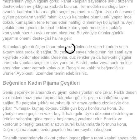
müşterilerin yoğun ilgisini görür. Rahat kalıpları sayesinde uyku düzenini
desteklerken ev şıklığına katkıda bulunur. Her modelin sunduğu farklı
avantaj kadınların tarzına göre seçim yapmasını sağlar. Uyku öncesinde
giyilen parçaların verdiği rahatlık uyku kalitesine olumlu etki yapar. İnce
dokulu kumaşların tene temas eden hafifliği dinlenmeyi kolaylaştırır. Aynı
şekilde serin gecelerde tercih edilen kalın yapılı modeller sıcaklığı
koruyarak huzurlu uyku ortamı oluşturur. Bu yönüyle ürünler günlük
yaşamın önemli destekçisi haline gelir.
Sezonlara göre değişen tasarımlar yaz günlerinde serin tutarken serin
akşamlarda sıcaklık sağlar. Bu çeşitlilik sayesinde günün her saati aynı
kıyafetle konfor elde edilir. Desenler, düz renkler ya da hareketli çizgiler
arasında yapılan seçimler tarzı yansıtır. Pastel tonlar veya canlı renkler
arasından karar vermek kolay olur. Rengini ve kalıbını beğendiğiniz
ürünleri Aybikestil üzerinden temin edebilirsiniz.
Beğenilen Kadın Pijama Çeşitleri
Geniş seçenekler arasında ev giyim koleksiyonları öne çıkar. Farklı desen
ve renklerle hazırlanan pijama takımları günlük giyim rahatlığına uyum
sağlar. Bu parçalar şıklığı ve rahatlığı bir araya getiren çizgileriyle öne
çıkar. Yumuşak kumaş dokusu cildin gün boyu konforunu korur. Bu
yönüyle evde geçirilen vakit keyifli hale gelir. Uyku düzenini destekleyen
ürünler sabahları güne enerjik başlamaya yardımcı olur. Estetik ve
konforun birleştiği tasarımlar uzun süreli kullanımlarda formunu korur.
Doğru pijama seçimi evde geçirilen her anı keyifli hale getirir.
Dinamik tasarımlarıyla dikkat çeken jogger pijama rahat kesimi sayesinde