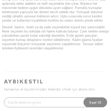
aylarında nefes alabilen ve hafif seçenekler öne çıkar. Böylece her
mevsimde bedene uygun dokularla uyum sağlanır. Pamuklu kumaşlar
terletmeyen yapısıyla her dönem tercih sebebi olur. Yumuşak dokunun
verdiği rahatlık uykunun kalitesini artırır. Uyku sırasında vücut kendini
yeniler ve kullanılan kıyafetlerin konforu bu süreci olumlu yönde etkiler.
Desenli, baskılı, renkli ya da sade seçeneklerle kişisel tarz yansıtılabilir.
Renk seçimleri bu noktada ruh haline katkıda bulunur. Canlı renkler enerjiyi
yükseltirken pastel tonlar sakinliği destekler. Evde giyilen parçaları
seçerken kumaş detaylarını kontrol edebilirsiniz. Kadın pijama fiyatları
sayesinde bütçenizi koruyarak seçiminizi yapabilirsiniz. Tavsiye edilen
ürünlere Aybikestil üzerinden ulaşabilirsiniz.
Kampanya ve duyularımızdan haberdar olmak için abone olun.
Kayıt Ol