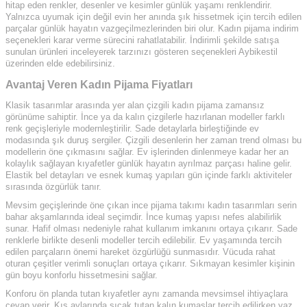
hitap eden renkler, desenler ve kesimler günlük yaşamı renklendirir.
Yalnızca uyumak için değil evin her anında şık hissetmek için tercih edilen
parçalar günlük hayatın vazgeçilmezlerinden biri olur. Kadın pijama indirim
seçenekleri karar verme sürecini rahatlatabilir. İndirimli şekilde satışa
sunulan ürünleri inceleyerek tarzınızı gösteren seçenekleri Aybikestil
üzerinden elde edebilirsiniz.
Avantaj Veren Kadın Pijama Fiyatları
Klasik tasarımlar arasında yer alan çizgili kadın pijama zamansız
görünüme sahiptir. İnce ya da kalın çizgilerle hazırlanan modeller farklı
renk geçişleriyle modernleştirilir. Sade detaylarla birleştiğinde ev
modasında şık duruş sergiler. Çizgili desenlerin her zaman trend olması bu
modellerin öne çıkmasını sağlar. Ev işlerinden dinlenmeye kadar her an
kolaylık sağlayan kıyafetler günlük hayatın ayrılmaz parçası haline gelir.
Elastik bel detayları ve esnek kumaş yapıları gün içinde farklı aktiviteler
sırasında özgürlük tanır.
Mevsim geçişlerinde öne çıkan ince pijama takımı kadın tasarımları serin
bahar akşamlarında ideal seçimdir. İnce kumaş yapısı nefes alabilirlik
sunar. Hafif olması nedeniyle rahat kullanım imkanını ortaya çıkarır. Sade
renklerle birlikte desenli modeller tercih edilebilir. Ev yaşamında tercih
edilen parçaların önemi hareket özgürlüğü sunmasıdır. Vücuda rahat
oturan çeşitler verimli sonuçları ortaya çıkarır. Sıkmayan kesimler kişinin
gün boyu konforlu hissetmesini sağlar.
Konforu ön planda tutan kıyafetler aynı zamanda mevsimsel ihtiyaçlara
cevap verir. Kış aylarında sıcak tutan kalın kumaşlar tercih edilirken yaz