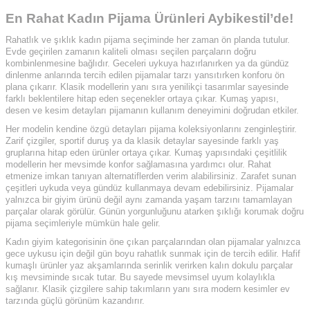
En Rahat Kadın Pijama Ürünleri Aybikestil’de!
Rahatlık ve şıklık kadın pijama seçiminde her zaman ön planda tutulur.
Evde geçirilen zamanın kaliteli olması seçilen parçaların doğru
kombinlenmesine bağlıdır. Geceleri uykuya hazırlanırken ya da gündüz
dinlenme anlarında tercih edilen pijamalar tarzı yansıtırken konforu ön
plana çıkarır. Klasik modellerin yanı sıra yenilikçi tasarımlar sayesinde
farklı beklentilere hitap eden seçenekler ortaya çıkar. Kumaş yapısı,
desen ve kesim detayları pijamanın kullanım deneyimini doğrudan etkiler.
Her modelin kendine özgü detayları pijama koleksiyonlarını zenginleştirir.
Zarif çizgiler, sportif duruş ya da klasik detaylar sayesinde farklı yaş
gruplarına hitap eden ürünler ortaya çıkar. Kumaş yapısındaki çeşitlilik
modellerin her mevsimde konfor sağlamasına yardımcı olur. Rahat
etmenize imkan tanıyan alternatiflerden verim alabilirsiniz. Zarafet sunan
çeşitleri uykuda veya gündüz kullanmaya devam edebilirsiniz. Pijamalar
yalnızca bir giyim ürünü değil aynı zamanda yaşam tarzını tamamlayan
parçalar olarak görülür. Günün yorgunluğunu atarken şıklığı korumak doğru
pijama seçimleriyle mümkün hale gelir.
Kadın giyim kategorisinin öne çıkan parçalarından olan pijamalar yalnızca
gece uykusu için değil gün boyu rahatlık sunmak için de tercih edilir. Hafif
kumaşlı ürünler yaz akşamlarında serinlik verirken kalın dokulu parçalar
kış mevsiminde sıcak tutar. Bu sayede mevsimsel uyum kolaylıkla
sağlanır. Klasik çizgilere sahip takımların yanı sıra modern kesimler ev
tarzında güçlü görünüm kazandırır.