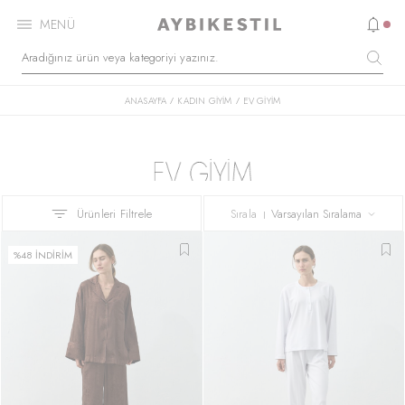
MENÜ
ANASAYFA
KADIN GİYİM
EV GİYİM
/
/
Ürünleri Filtrele
Sırala
%48 İNDİRİM