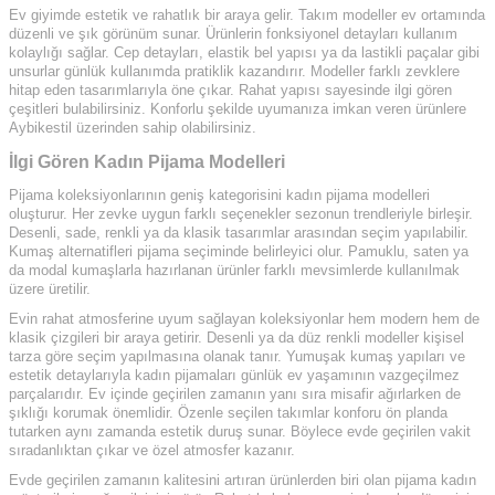
Ev giyimde estetik ve rahatlık bir araya gelir. Takım modeller ev ortamında
düzenli ve şık görünüm sunar. Ürünlerin fonksiyonel detayları kullanım
kolaylığı sağlar. Cep detayları, elastik bel yapısı ya da lastikli paçalar gibi
unsurlar günlük kullanımda pratiklik kazandırır. Modeller farklı zevklere
hitap eden tasarımlarıyla öne çıkar. Rahat yapısı sayesinde ilgi gören
çeşitleri bulabilirsiniz. Konforlu şekilde uyumanıza imkan veren ürünlere
Aybikestil üzerinden sahip olabilirsiniz.
İlgi Gören Kadın Pijama Modelleri
Pijama koleksiyonlarının geniş kategorisini kadın pijama modelleri
oluşturur. Her zevke uygun farklı seçenekler sezonun trendleriyle birleşir.
Desenli, sade, renkli ya da klasik tasarımlar arasından seçim yapılabilir.
Kumaş alternatifleri pijama seçiminde belirleyici olur. Pamuklu, saten ya
da modal kumaşlarla hazırlanan ürünler farklı mevsimlerde kullanılmak
üzere üretilir.
Evin rahat atmosferine uyum sağlayan koleksiyonlar hem modern hem de
klasik çizgileri bir araya getirir. Desenli ya da düz renkli modeller kişisel
tarza göre seçim yapılmasına olanak tanır. Yumuşak kumaş yapıları ve
estetik detaylarıyla kadın pijamaları günlük ev yaşamının vazgeçilmez
parçalarıdır. Ev içinde geçirilen zamanın yanı sıra misafir ağırlarken de
şıklığı korumak önemlidir. Özenle seçilen takımlar konforu ön planda
tutarken aynı zamanda estetik duruş sunar. Böylece evde geçirilen vakit
sıradanlıktan çıkar ve özel atmosfer kazanır.
Evde geçirilen zamanın kalitesini artıran ürünlerden biri olan pijama kadın