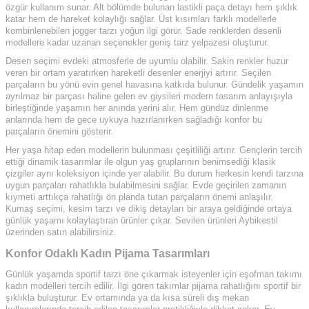
özgür kullanım sunar. Alt bölümde bulunan lastikli paça detayı hem şıklık
katar hem de hareket kolaylığı sağlar. Üst kısımları farklı modellerle
kombinlenebilen jogger tarzı yoğun ilgi görür. Sade renklerden desenli
modellere kadar uzanan seçenekler geniş tarz yelpazesi oluşturur.
Desen seçimi evdeki atmosferle de uyumlu olabilir. Sakin renkler huzur
veren bir ortam yaratırken hareketli desenler enerjiyi artırır. Seçilen
parçaların bu yönü evin genel havasına katkıda bulunur. Gündelik yaşamın
ayrılmaz bir parçası haline gelen ev giysileri modern tasarım anlayışıyla
birleştiğinde yaşamın her anında yerini alır. Hem gündüz dinlenme
anlarında hem de gece uykuya hazırlanırken sağladığı konfor bu
parçaların önemini gösterir.
Her yaşa hitap eden modellerin bulunması çeşitliliği artırır. Gençlerin tercih
ettiği dinamik tasarımlar ile olgun yaş gruplarının benimsediği klasik
çizgiler aynı koleksiyon içinde yer alabilir. Bu durum herkesin kendi tarzına
uygun parçaları rahatlıkla bulabilmesini sağlar. Evde geçirilen zamanın
kıymeti arttıkça rahatlığı ön planda tutan parçaların önemi anlaşılır.
Kumaş seçimi, kesim tarzı ve dikiş detayları bir araya geldiğinde ortaya
günlük yaşamı kolaylaştıran ürünler çıkar. Sevilen ürünleri Aybikestil
üzerinden satın alabilirsiniz.
Konfor Odaklı Kadın Pijama Tasarımları
Günlük yaşamda sportif tarzı öne çıkarmak isteyenler için eşofman takımı
kadın modelleri tercih edilir. İlgi gören takımlar pijama rahatlığını sportif bir
şıklıkla buluşturur. Ev ortamında ya da kısa süreli dış mekan