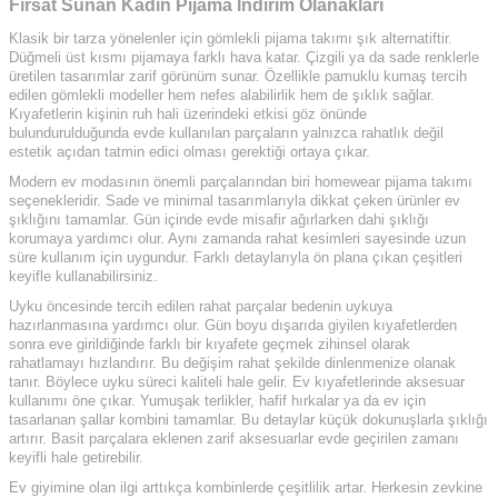
Fırsat Sunan Kadın Pijama İndirim Olanakları
Klasik bir tarza yönelenler için gömlekli pijama takımı şık alternatiftir.
Düğmeli üst kısmı pijamaya farklı hava katar. Çizgili ya da sade renklerle
üretilen tasarımlar zarif görünüm sunar. Özellikle pamuklu kumaş tercih
edilen gömlekli modeller hem nefes alabilirlik hem de şıklık sağlar.
Kıyafetlerin kişinin ruh hali üzerindeki etkisi göz önünde
bulundurulduğunda evde kullanılan parçaların yalnızca rahatlık değil
estetik açıdan tatmin edici olması gerektiği ortaya çıkar.
Modern ev modasının önemli parçalarından biri homewear pijama takımı
seçenekleridir. Sade ve minimal tasarımlarıyla dikkat çeken ürünler ev
şıklığını tamamlar. Gün içinde evde misafir ağırlarken dahi şıklığı
korumaya yardımcı olur. Aynı zamanda rahat kesimleri sayesinde uzun
süre kullanım için uygundur. Farklı detaylarıyla ön plana çıkan çeşitleri
keyifle kullanabilirsiniz.
Uyku öncesinde tercih edilen rahat parçalar bedenin uykuya
hazırlanmasına yardımcı olur. Gün boyu dışarıda giyilen kıyafetlerden
sonra eve girildiğinde farklı bir kıyafete geçmek zihinsel olarak
rahatlamayı hızlandırır. Bu değişim rahat şekilde dinlenmenize olanak
tanır. Böylece uyku süreci kaliteli hale gelir. Ev kıyafetlerinde aksesuar
kullanımı öne çıkar. Yumuşak terlikler, hafif hırkalar ya da ev için
tasarlanan şallar kombini tamamlar. Bu detaylar küçük dokunuşlarla şıklığı
artırır. Basit parçalara eklenen zarif aksesuarlar evde geçirilen zamanı
keyifli hale getirebilir.
Ev giyimine olan ilgi arttıkça kombinlerde çeşitlilik artar. Herkesin zevkine