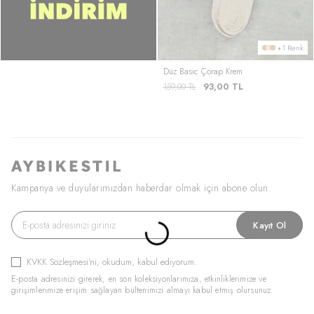
+1 Renk
Düz Basic Çorap Krem
159,00
TL
93,00
TL
Kampanya ve duyularımızdan haberdar olmak için abone olun.
Kayıt Ol
KVKK Sözleşmesi'ni
, okudum, kabul ediyorum.
E-posta adresinizi girerek, en son koleksiyonlarımıza, etkinliklerimize ve
girişimlerimize erişim sağlayan bültenimizi almayı kabul etmiş olursunuz.