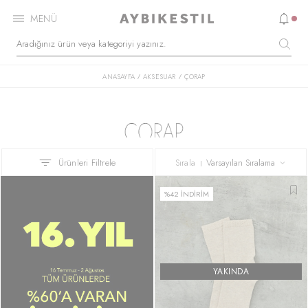
MENÜ
ANASAYFA
AKSESUAR
ÇORAP
/
/
Ürünleri Filtrele
Sırala
Yeni Ürün
%42 İNDİRİM
YAKINDA