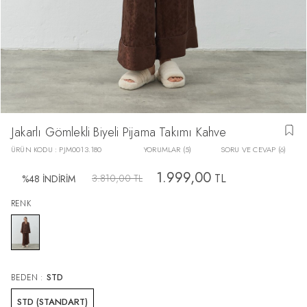
Jakarlı Gömlekli Biyeli Pijama Takımı Kahve
ÜRÜN KODU :
PJM0013.180
YORUMLAR (5)
SORU VE CEVAP (6)
1.999,00
TL
3.810,00
TL
%
48
İNDİRİM
RENK
BEDEN :
STD
STD (STANDART)