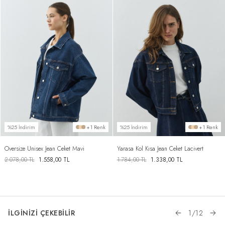
%25 İndirim
+1 Renk
%25 İndirim
+1 Renk
Oversize Unisex Jean Ceket Mavi
Yarasa Kol Kısa Jean Ceket Lacivert
2.078,00
TL
1.558,00
TL
1.784,00
TL
1.338,00
TL
İLGİNİZİ ÇEKEBİLİR
1
/
12