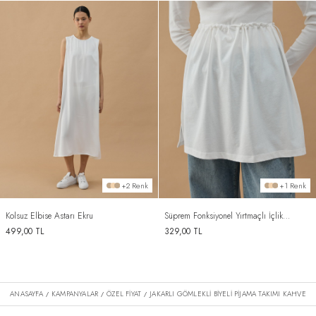
+2 Renk
+1 Renk
Kolsuz Elbise Astarı Ekru
Süprem Fonksiyonel Yırtmaçlı İçlik
Etek Ekru
499,00
TL
329,00
TL
ANASAYFA
KAMPANYALAR
ÖZEL FİYAT
JAKARLI GÖMLEKLI BIYELI PIJAMA TAKIMI KAHVE
/
/
/