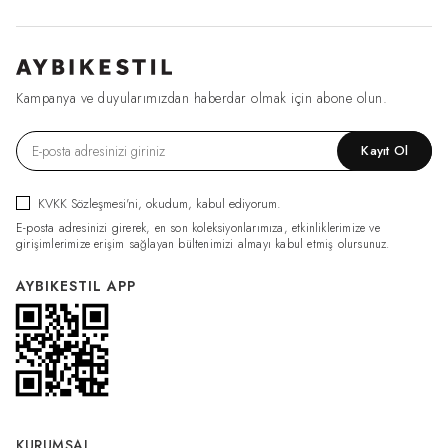
Kampanya ve duyularımızdan haberdar olmak için abone olun.
Kayıt Ol
KVKK Sözleşmesi'ni
, okudum, kabul ediyorum.
E-posta adresinizi girerek, en son koleksiyonlarımıza, etkinliklerimize ve
girişimlerimize erişim sağlayan bültenimizi almayı kabul etmiş olursunuz.
AYBIKESTIL APP
KURUMSAL