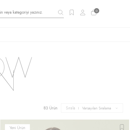
0
LOW
N
83 Ürün
Sırala
Yeni Ürün