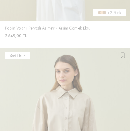
+2 Renk
Poplin Volanlı Pervazlı Asimetrik Kesim Gömlek Ekru
2.549,00
TL
Yeni Ürün