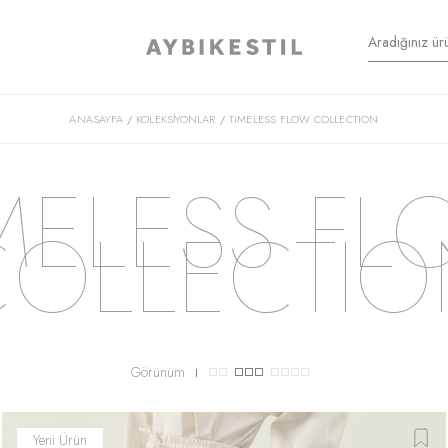
ANASAYFA
KOLEKSİYONLAR
TIMELESS FLOW COLLECTION
/
/
MELESS F
COLLECTIO
Görünüm
Yeni Ürün