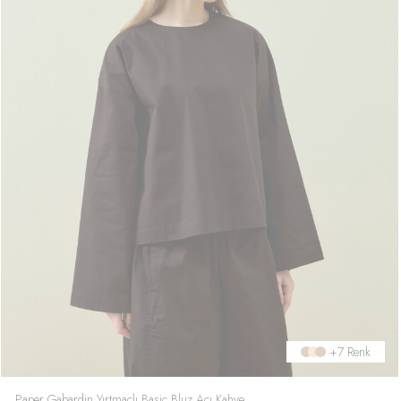
+7 Renk
Paper Gabardin Yırtmaçlı Basic Bluz Acı Kahve