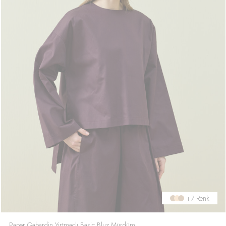
+7 Renk
Paper Gabardin Yırtmaçlı Basic Bluz Mürdüm