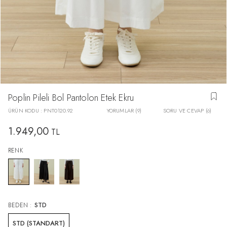
Poplin Pileli Bol Pantolon Etek Ekru
ÜRÜN KODU :
PNT0120.92
YORUMLAR (9)
SORU VE CEVAP (6)
1.949,00
TL
RENK
BEDEN :
STD
STD (STANDART)