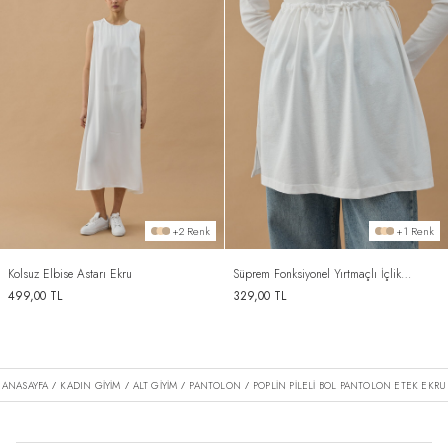
+2 Renk
+1 Renk
Kolsuz Elbise Astarı Ekru
Süprem Fonksiyonel Yırtmaçlı İçlik
Etek Ekru
499,00
TL
329,00
TL
ANASAYFA
KADIN GİYİM
ALT GİYİM
PANTOLON
POPLIN PILELI BOL PANTOLON ETEK EKRU
/
/
/
/