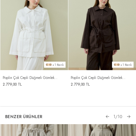
+1 Renk
+1 Renk
Poplin Çok Cepli Düğmeli Gömlek
Poplin Çok Cepli Düğmeli Gömlek
Ekru
Kahve
2.779,00
TL
2.779,00
TL
BENZER ÜRÜNLER
1
/
10