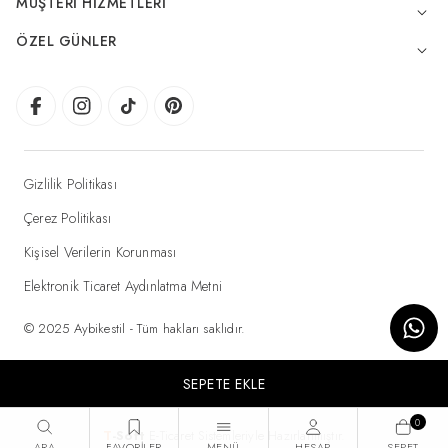
MÜŞTERI HIZMETLERI
ÖZEL GÜNLER
Gizlilik Politikası
Çerez Politikası
Kişisel Verilerin Korunması
Elektronik Ticaret Aydınlatma Metni
© 2025 Aybikestil - Tüm hakları saklıdır.
SEPETE EKLE
0
T
-Soft
E-Ticaret
Sistemleriyle Hazırlanmıştır.
ARA
FAVORILER
MENÜ
HESAP
SEPET