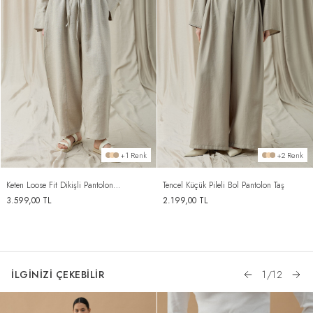
+1 Renk
+2 Renk
Keten Loose Fit Dikişli Pantolon
Tencel Küçük Pileli Bol Pantolon Taş
Natural
3.599,00
TL
2.199,00
TL
İLGİNİZİ ÇEKEBİLİR
1
/
12