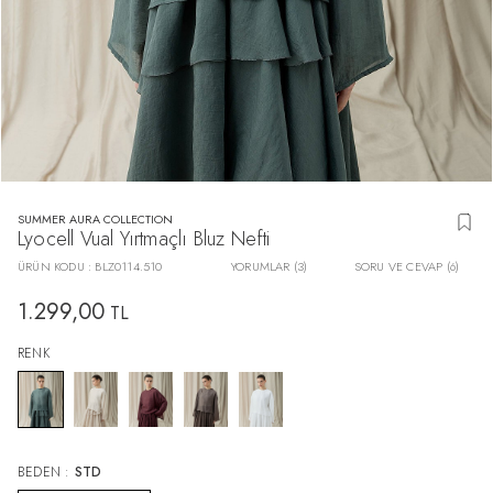
SUMMER AURA COLLECTION
Lyocell Vual Yırtmaçlı Bluz Nefti
ÜRÜN KODU :
BLZ0114.510
YORUMLAR (3)
SORU VE CEVAP (6)
1.299,00
TL
RENK
BEDEN :
STD