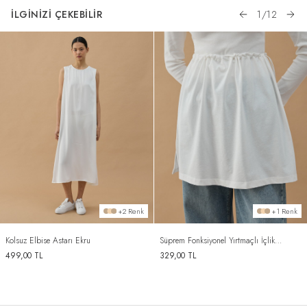
İLGİNİZİ ÇEKEBİLİR
1
/
12
+2 Renk
+1 Renk
Kolsuz Elbise Astarı Ekru
Süprem Fonksiyonel Yırtmaçlı İçlik
Etek Ekru
499,00
TL
329,00
TL