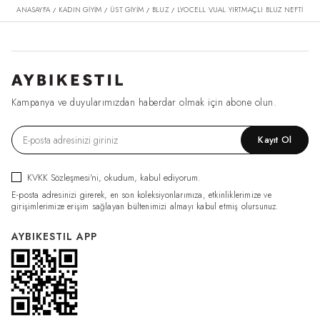
ANASAYFA
KADIN GİYİM
ÜST GİYİM
BLUZ
LYOCELL VUAL YIRTMAÇLI BLUZ NEFTI
/
/
/
/
Kampanya ve duyularımızdan haberdar olmak için abone olun.
Kayıt Ol
KVKK Sözleşmesi'ni
, okudum, kabul ediyorum.
E-posta adresinizi girerek, en son koleksiyonlarımıza, etkinliklerimize ve
girişimlerimize erişim sağlayan bültenimizi almayı kabul etmiş olursunuz.
AYBIKESTIL APP