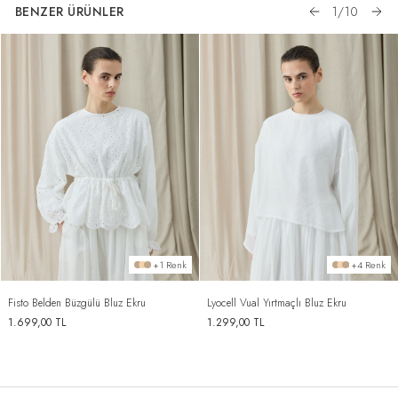
BENZER ÜRÜNLER
1
/
10
+1 Renk
+4 Renk
Fisto Belden Büzgülü Bluz Ekru
Lyocell Vual Yırtmaçlı Bluz Ekru
1.699,00
TL
1.299,00
TL