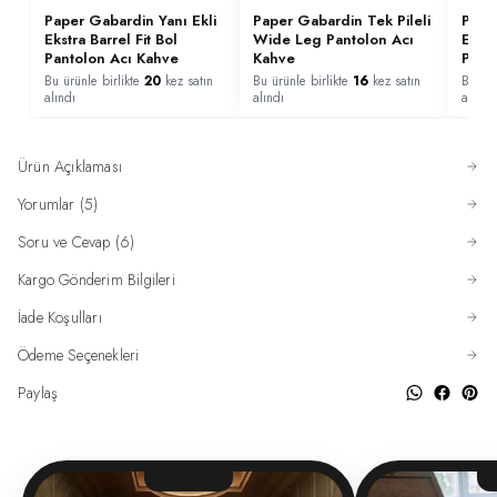
Paper Gabardin Yanı Ekli
Paper Gabardin Tek Pileli
Pape
Ekstra Barrel Fit Bol
Wide Leg Pantolon Acı
Ekstr
Pantolon Acı Kahve
Kahve
Pant
Bu ürünle birlikte
20
kez satın
Bu ürünle birlikte
16
kez satın
Bu ürü
alındı
alındı
alındı
Ürün Açıklaması
Yorumlar (5)
Soru ve Cevap (6)
Kargo Gönderim Bilgileri
İade Koşulları
Ödeme Seçenekleri
Paylaş