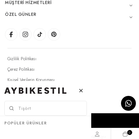
MÜŞTERI HIZMETLERI
ÖZEL GÜNLER
Gizlilik Politikası
Çerez Politikası
Kişisel Verilerin Korunması
Elektronik Ticaret Aydınlatma Metni
© 2025 Aybikestil - Tüm hakları saklıdır.
SEPETE EKLE
POPÜLER ÜRÜNLER
0
T
-Soft
E-Ticaret
Sistemleriyle Hazırlanmıştır.