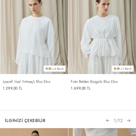
+4 Renk
+1 Renk
Lyocell Vual Yırtmaçlı Bluz Ekru
Fisto Belden Büzgülü Bluz Ekru
1.299,00
TL
1.699,00
TL
İLGİNİZİ ÇEKEBİLİR
1
/
12