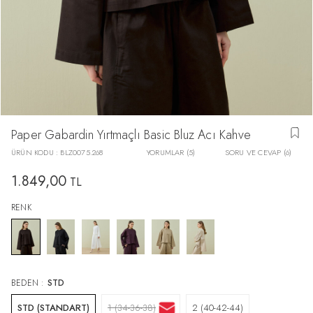
Paper Gabardin Yırtmaçlı Basic Bluz Acı Kahve
ÜRÜN KODU :
BLZ0075.268
YORUMLAR (5)
SORU VE CEVAP (6)
1.849,00
TL
RENK
BEDEN :
STD
STD (STANDART)
1 (34-36-38)
2 (40-42-44)