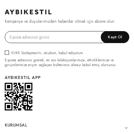
Kampanya ve duyularımızdan haberdar olmak için abone olun.
Kayıt Ol
KVKK Sözleşmesi'ni
, okudum, kabul ediyorum.
E-posta adresinizi girerek, en son koleksiyonlarımıza, etkinliklerimize ve
girişimlerimize erişim sağlayan bültenimizi almayı kabul etmiş olursunuz.
AYBIKESTIL APP
KURUMSAL