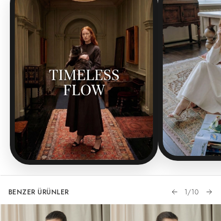
BENZER ÜRÜNLER
1
/
10