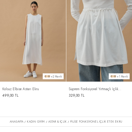
+2 Renk
+1 Renk
Kolsuz Elbise Astarı Ekru
Süprem Fonksiyonel Yırtmaçlı İçlik
Etek Ekru
499,00
TL
329,00
TL
ANASAYFA
KADIN GİYİM
ASTAR & İÇLİK
PILISE FONKSIYONEL İÇLIK ETEK EKRU
/
/
/