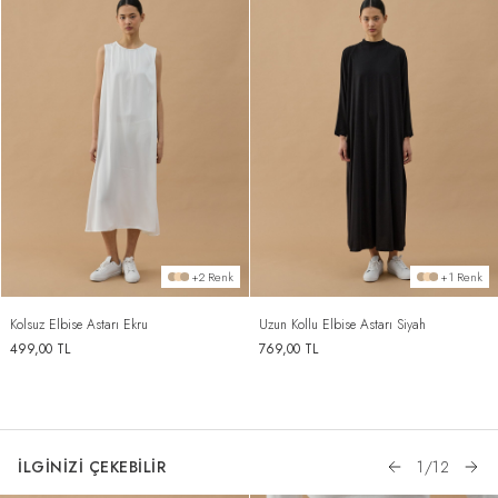
+2 Renk
+1 Renk
Kolsuz Elbise Astarı Ekru
Uzun Kollu Elbise Astarı Siyah
499,00
TL
769,00
TL
İLGİNİZİ ÇEKEBİLİR
1
/
12