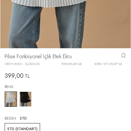
Pilise Fonksiyonel İçlik Etek Ekru
ÜRÜN KODU :
İÇLİK04.92
YORUMLAR (4)
SORU VE CEVAP (6)
399,00
TL
RENK
BEDEN :
STD
STD (STANDART)