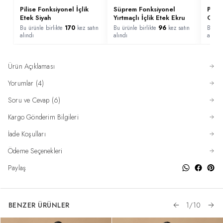
Pilise Fonksiyonel İçlik
Süprem Fonksiyonel
Popl
Etek Siyah
Yırtmaçlı İçlik Etek Ekru
Göml
Bu ürünle birlikte
170
kez satın
Bu ürünle birlikte
96
kez satın
Bu ürü
alındı
alındı
alındı
Ürün Açıklaması
Yorumlar (4)
Soru ve Cevap (6)
Kargo Gönderim Bilgileri
İade Koşulları
Ödeme Seçenekleri
Paylaş
BENZER ÜRÜNLER
1
/
10