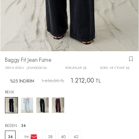
Baggy Fit Jean Füme
ÜRÜN KODU :
JEAN0020.24
YORUMLAR (4)
SORU VE CEVAP (6)
1.212,00
TL
1.616,00
TL
%
25
İNDİRİM
RENK
BEDEN :
34
34
36
38
40
42