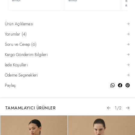
Bu ürü
alındı
Ürün Açıklaması
Yorumlar (4)
Soru ve Cevap (6)
Kargo Gönderim Bilgileri
İade Koşulları
Ödeme Seçenekleri
Paylaş
TAMAMLAYICI ÜRÜNLER
1
/
2