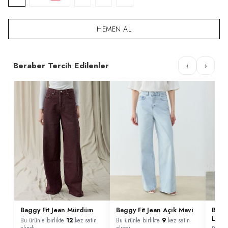
HEMEN AL
Beraber Tercih Edilenler
‹
›
Baggy Fit Jean Mürdüm
Baggy Fit Jean Açık Mavi
Bagg
Laciv
Bu ürünle birlikte
12
kez satın
Bu ürünle birlikte
9
kez satın
alındı
alındı