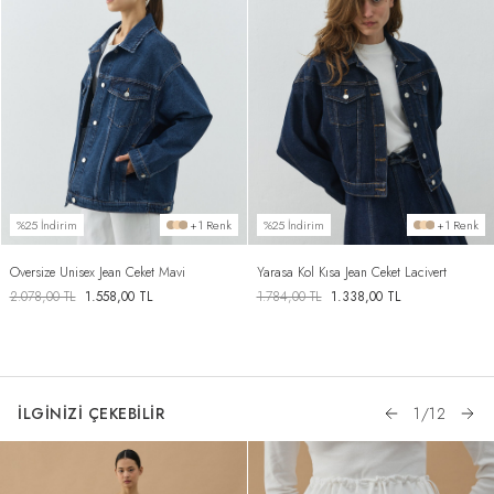
%25 İndirim
+1 Renk
%25 İndirim
+1 Renk
Oversize Unisex Jean Ceket Mavi
Yarasa Kol Kısa Jean Ceket Lacivert
2.078,00
TL
1.558,00
TL
1.784,00
TL
1.338,00
TL
İLGİNİZİ ÇEKEBİLİR
1
/
12