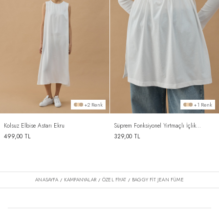
+2 Renk
+1 Renk
Kolsuz Elbise Astarı Ekru
Süprem Fonksiyonel Yırtmaçlı İçlik
Etek Ekru
499,00
TL
329,00
TL
ANASAYFA
KAMPANYALAR
ÖZEL FİYAT
BAGGY FIT JEAN FÜME
/
/
/