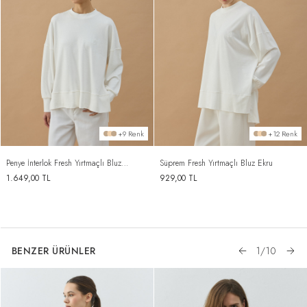
+9 Renk
+12 Renk
Penye İnterlok Fresh Yırtmaçlı Bluz
Süprem Fresh Yırtmaçlı Bluz Ekru
Ekru
1.649,00
TL
929,00
TL
BENZER ÜRÜNLER
1
/
10