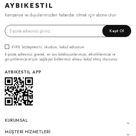
Kampanya ve duyularımızdan haberdar olmak için abone olun.
Kayıt Ol
KVKK Sözleşmesi'ni
, okudum, kabul ediyorum.
E-posta adresinizi girerek, en son koleksiyonlarımıza, etkinliklerimize ve
girişimlerimize erişim sağlayan bültenimizi almayı kabul etmiş olursunuz.
AYBIKESTIL APP
KURUMSAL
MÜŞTERI HIZMETLERI