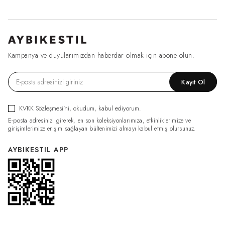
Kampanya ve duyularımızdan haberdar olmak için abone olun.
Kayıt Ol
KVKK Sözleşmesi'ni
, okudum, kabul ediyorum.
E-posta adresinizi girerek, en son koleksiyonlarımıza, etkinliklerimize ve
girişimlerimize erişim sağlayan bültenimizi almayı kabul etmiş olursunuz.
AYBIKESTIL APP