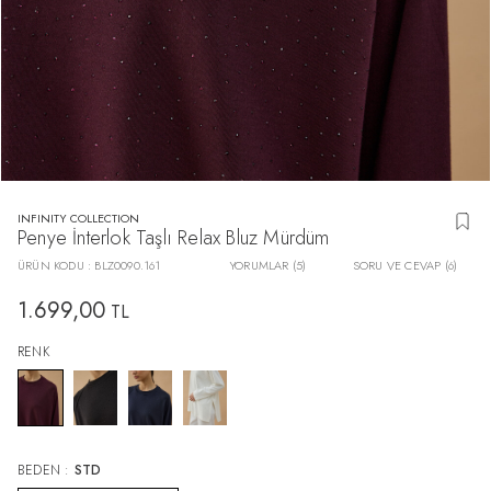
INFINITY COLLECTION
Penye İnterlok Taşlı Relax Bluz Mürdüm
ÜRÜN KODU :
BLZ0090.161
YORUMLAR (5)
SORU VE CEVAP (6)
1.699,00
TL
RENK
BEDEN :
STD