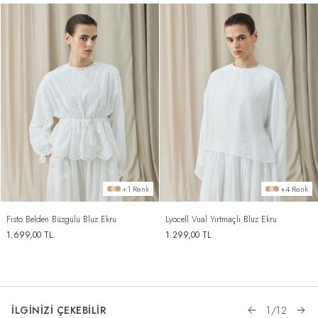
+1 Renk
+4 Renk
Fisto Belden Büzgülü Bluz Ekru
Lyocell Vual Yırtmaçlı Bluz Ekru
1.699,00
TL
1.299,00
TL
İLGİNİZİ ÇEKEBİLİR
1
/
12