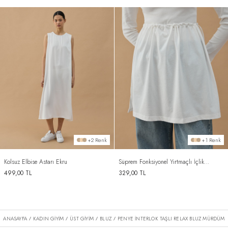
+2 Renk
+1 Renk
Kolsuz Elbise Astarı Ekru
Süprem Fonksiyonel Yırtmaçlı İçlik
Etek Ekru
499,00
TL
329,00
TL
ANASAYFA
KADIN GİYİM
ÜST GİYİM
BLUZ
PENYE İNTERLOK TAŞLI RELAX BLUZ MÜRDÜM
/
/
/
/