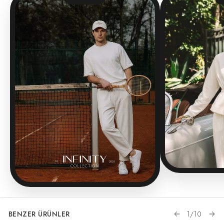
BENZER ÜRÜNLER
1
/
10