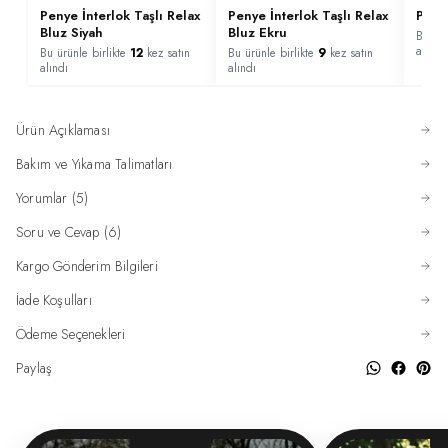
Penye İnterlok Taşlı Relax
Penye İnterlok Taşlı Relax
Pilis
Bluz Siyah
Bluz Ekru
Bu ürü
alındı
Bu ürünle birlikte
12
kez satın
Bu ürünle birlikte
9
kez satın
alındı
alındı
Ürün Açıklaması
Bakım ve Yıkama Talimatları
Yorumlar (5)
Soru ve Cevap (6)
Kargo Gönderim Bilgileri
İade Koşulları
Ödeme Seçenekleri
Paylaş