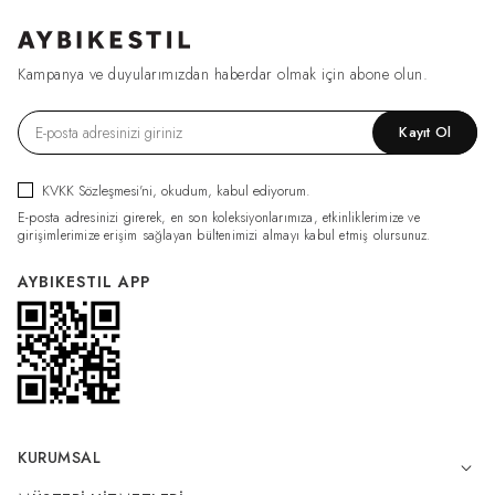
Kampanya ve duyularımızdan haberdar olmak için abone olun.
Kayıt Ol
KVKK Sözleşmesi'ni
, okudum, kabul ediyorum.
E-posta adresinizi girerek, en son koleksiyonlarımıza, etkinliklerimize ve
girişimlerimize erişim sağlayan bültenimizi almayı kabul etmiş olursunuz.
AYBIKESTIL APP
KURUMSAL