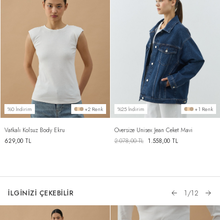
%0 İndirim
+2 Renk
%25 İndirim
+1 Renk
Vatkalı Kolsuz Body Ekru
Oversize Unisex Jean Ceket Mavi
629,00
TL
2.078,00
TL
1.558,00
TL
İLGİNİZİ ÇEKEBİLİR
1
/
12