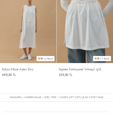
+2 Renk
+1 Renk
Kolsuz Elbise Astarı Ekru
Süprem Fonksiyonel Yırtmaçlı İçlik
Etek Ekru
499,00
TL
329,00
TL
ANASAYFA
KAMPANYALAR
ÖZEL FİYAT
UNISEX ÇIFT CEPLI JEAN CEKET MAVI
/
/
/