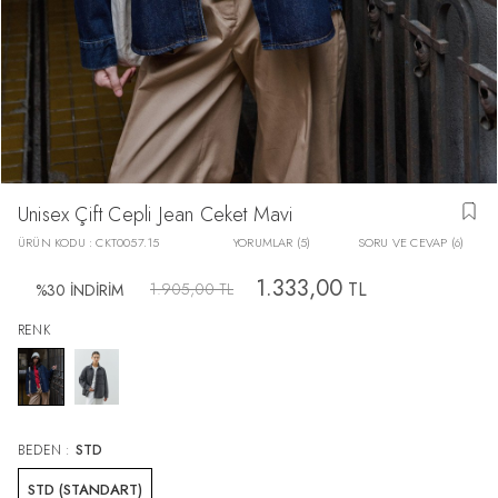
Unisex Çift Cepli Jean Ceket Mavi
ÜRÜN KODU :
CKT0057.15
YORUMLAR (5)
SORU VE CEVAP (6)
1.333,00
TL
1.905,00
TL
%
30
İNDİRİM
RENK
BEDEN :
STD
STD (STANDART)