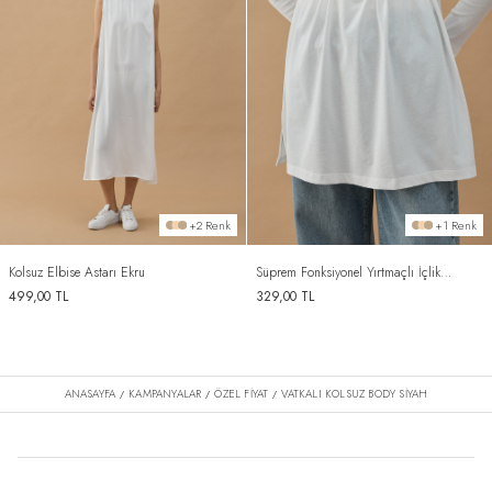
+2 Renk
+1 Renk
Kolsuz Elbise Astarı Ekru
Süprem Fonksiyonel Yırtmaçlı İçlik
Etek Ekru
499,00
TL
329,00
TL
ANASAYFA
KAMPANYALAR
ÖZEL FİYAT
VATKALI KOLSUZ BODY SIYAH
/
/
/