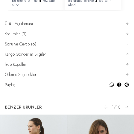
Bu ürünle birlikte
4
kez satın
Bu ürünle birlikte
3
kez satın
alındı
alındı
Ürün Açıklaması
Yorumlar (3)
Soru ve Cevap (6)
Kargo Gönderim Bilgileri
İade Koşulları
Ödeme Seçenekleri
Paylaş
BENZER ÜRÜNLER
1
/
10