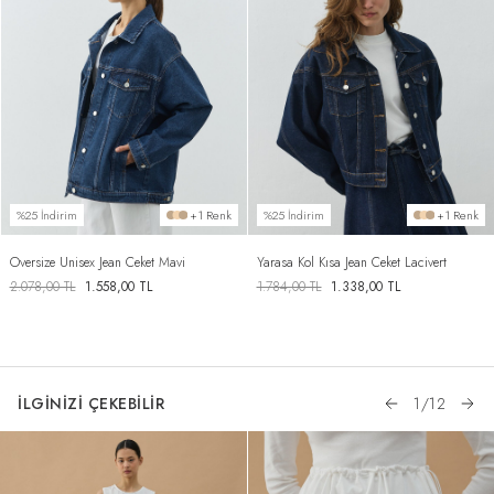
%25 İndirim
+1 Renk
%25 İndirim
+1 Renk
Oversize Unisex Jean Ceket Mavi
Yarasa Kol Kısa Jean Ceket Lacivert
2.078,00
TL
1.558,00
TL
1.784,00
TL
1.338,00
TL
İLGİNİZİ ÇEKEBİLİR
1
/
12