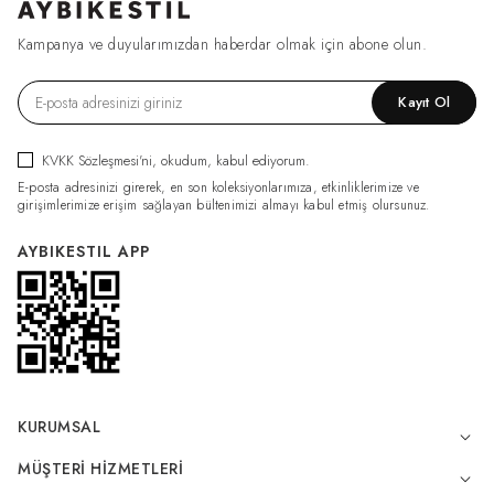
Kampanya ve duyularımızdan haberdar olmak için abone olun.
Kayıt Ol
KVKK Sözleşmesi'ni
, okudum, kabul ediyorum.
E-posta adresinizi girerek, en son koleksiyonlarımıza, etkinliklerimize ve
girişimlerimize erişim sağlayan bültenimizi almayı kabul etmiş olursunuz.
AYBIKESTIL APP
KURUMSAL
MÜŞTERI HIZMETLERI