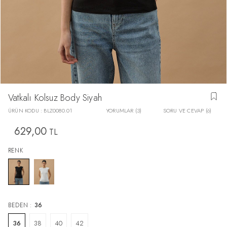
Vatkalı Kolsuz Body Siyah
ÜRÜN KODU :
BLZ0080.01
YORUMLAR (3)
SORU VE CEVAP (6)
629,00
TL
RENK
BEDEN :
36
36
38
40
42