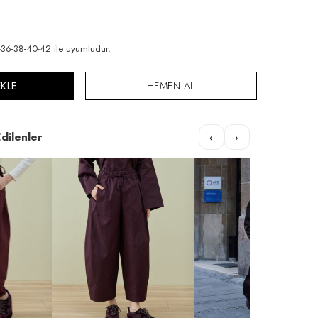
6-38-40-42 ile uyumludur.
EKLE
HEMEN AL
dilenler
‹
›