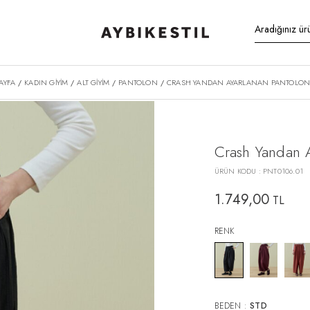
AYFA
KADIN GİYİM
ALT GİYİM
PANTOLON
CRASH YANDAN AYARLANAN PANTOLON 
/
/
/
/
Crash Yandan A
ÜRÜN KODU :
PNT0106.01
1.749,00
TL
RENK
BEDEN :
STD