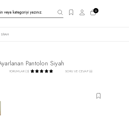
0
SIYAH
yarlanan Pantolon Siyah
YORUMLAR (3)
SORU VE CEVAP (6)