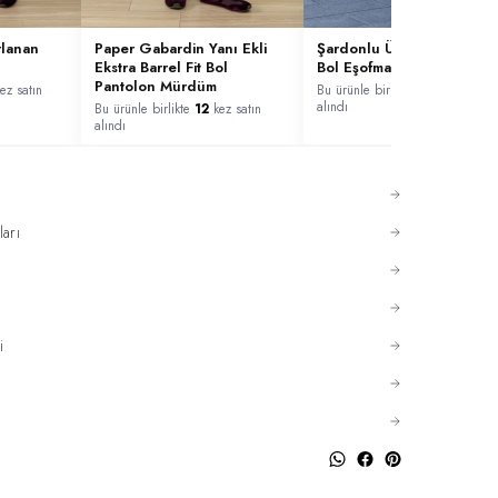
rlanan
Paper Gabardin Yanı Ekli
Şardonlu Üç İplik Wide L
Ekstra Barrel Fit Bol
Bol Eşofman Altı Acı Kahv
Pantolon Mürdüm
ez satın
Bu ürünle birlikte
8
kez satın
alındı
Bu ürünle birlikte
12
kez satın
alındı
ları
i