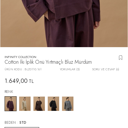
INFINITY COLLECTION
Cotton İki İplik Önü Yırtmaçlı Bluz Mürdüm
ÜRÜN KODU :
BLZ0110.161
YORUMLAR (5)
SORU VE CEVAP (6)
1.649,00
TL
RENK
BEDEN :
STD