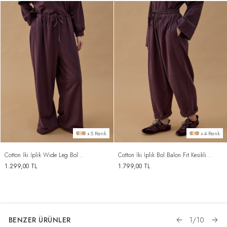
+5 Renk
+4 Renk
Cotton İki İplik Wide Leg Bol
Cotton İki İplik Bol Balon Fit Kesikli
Eşofman Altı Mürdüm
Eşofman Altı Mürdüm
1.299,00
TL
1.799,00
TL
BENZER ÜRÜNLER
1
/
10