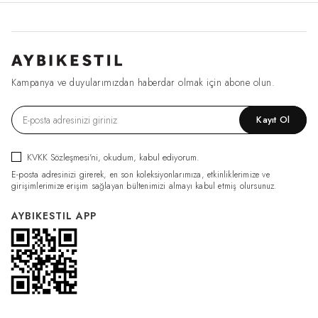
Kampanya ve duyularımızdan haberdar olmak için abone olun.
Kayıt Ol
KVKK Sözleşmesi'ni
, okudum, kabul ediyorum.
E-posta adresinizi girerek, en son koleksiyonlarımıza, etkinliklerimize ve
girişimlerimize erişim sağlayan bültenimizi almayı kabul etmiş olursunuz.
AYBIKESTIL APP