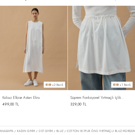
+2 Renk
+1 Renk
Kolsuz Elbise Astarı Ekru
Süprem Fonksiyonel Yırtmaçlı İçlik
Etek Ekru
499,00
TL
329,00
TL
ANASAYFA
KADIN GİYİM
ÜST GİYİM
BLUZ
COTTON İKI İPLIK ÖNÜ YIRTMAÇLI BLUZ MÜRDÜ
/
/
/
/