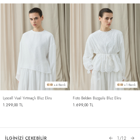
+4 Renk
+1 Renk
Lyocell Vual Yırtmaçlı Bluz Ekru
Fisto Belden Büzgülü Bluz Ekru
1.299,00
TL
1.699,00
TL
İLGİNİZİ ÇEKEBİLİR
1
/
12