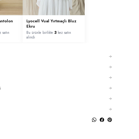
antolon
Lyocell Vual Yırtmaçlı Bluz
Ekru
 satın
Bu ürünle birlikte
3
kez satın
alındı
i