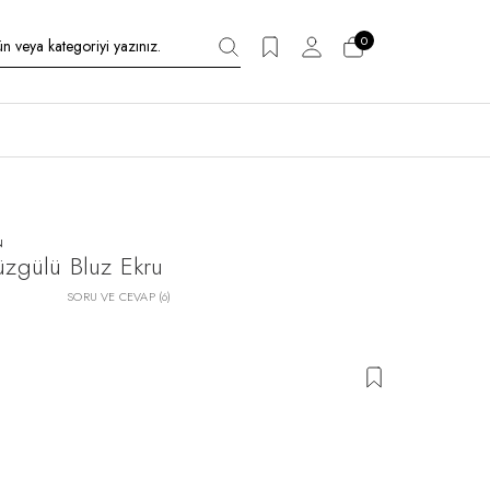
0
N
üzgülü Bluz Ekru
SORU VE CEVAP (6)