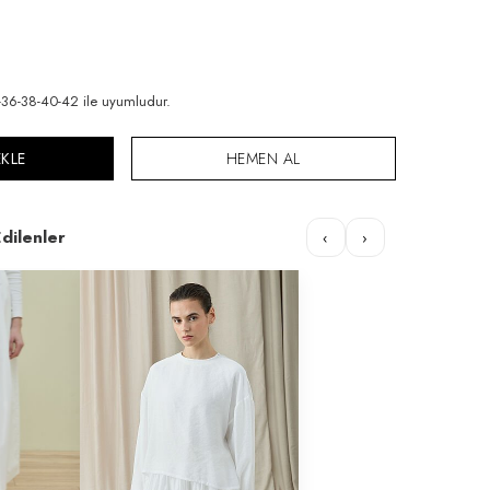
6-38-40-42 ile uyumludur.
EKLE
HEMEN AL
dilenler
‹
›