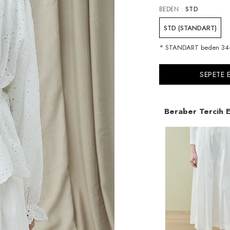
BEDEN :
STD
STD (STANDART)
* STANDART beden 34-3
SEPETE 
Beraber Tercih E