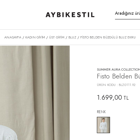
ANASAYFA
KADIN GİYİM
ÜST GİYİM
BLUZ
FISTO BELDEN BÜZGÜLÜ BLUZ EKRU
/
/
/
/
SUMMER AURA COLLECTIO
Fisto Belden B
ÜRÜN KODU :
BLZ0111.92
1.699,00
TL
RENK