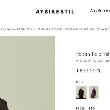
ANASAYFA
KADIN GİYİM
ÜST GİYİM
GÖMLEK
POPLIN POLO YAKA GÖMLEK KAHVE
/
/
/
/
Poplin Polo Y
ÜRÜN KODU :
GML0071.180
1.899,00
TL
RENK
BEDEN :
STD