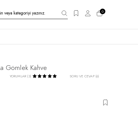
0
aka Gömlek Kahve
YORUMLAR (3)
SORU VE CEVAP (6)