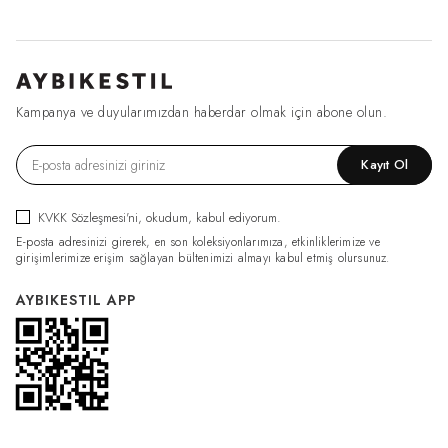
Kampanya ve duyularımızdan haberdar olmak için abone olun.
Kayıt Ol
KVKK Sözleşmesi'ni
, okudum, kabul ediyorum.
E-posta adresinizi girerek, en son koleksiyonlarımıza, etkinliklerimize ve
girişimlerimize erişim sağlayan bültenimizi almayı kabul etmiş olursunuz.
AYBIKESTIL APP