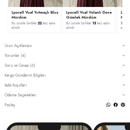
Lyocell Vual Yırtmaçlı Bluz
Lyocell Vual Volanlı Dove
Lyoce
Mürdüm
Gömlek Mürdüm
Haki
Bu ürünle birlikte
22
kez satın
Bu ürünle birlikte
13
kez satın
Bu ürü
alındı
alındı
alındı
Ürün Açıklaması
Yorumlar (4)
Soru ve Cevap (6)
Kargo Gönderim Bilgileri
İade Koşulları
Ödeme Seçenekleri
Paylaş