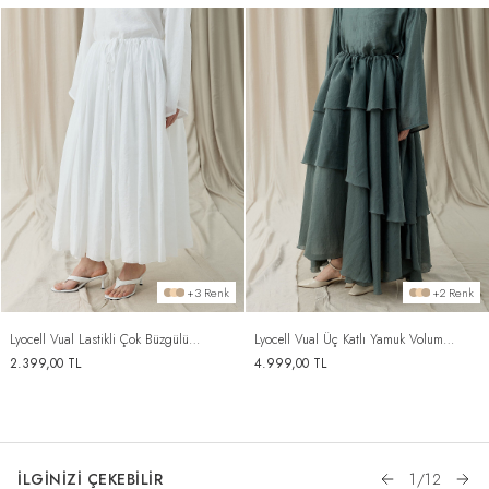
+3 Renk
+2 Renk
Lyocell Vual Lastikli Çok Büzgülü
Lyocell Vual Üç Katlı Yamuk Volum
Kabarık Etek Ekru
Etek Nefti
2.399,00
TL
4.999,00
TL
İLGİNİZİ ÇEKEBİLİR
1
/
12