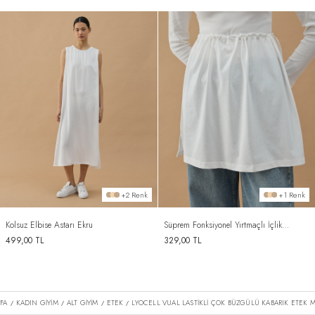
+2 Renk
+1 Renk
Kolsuz Elbise Astarı Ekru
Süprem Fonksiyonel Yırtmaçlı İçlik
Etek Ekru
499,00
TL
329,00
TL
FA
KADIN GİYİM
ALT GİYİM
ETEK
LYOCELL VUAL LASTIKLI ÇOK BÜZGÜLÜ KABARIK ETEK
/
/
/
/