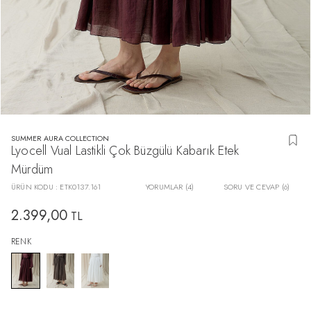
SUMMER AURA COLLECTION
Lyocell Vual Lastikli Çok Büzgülü Kabarık Etek
Mürdüm
ÜRÜN KODU :
ETK0137.161
YORUMLAR (4)
SORU VE CEVAP (6)
2.399,00
TL
RENK