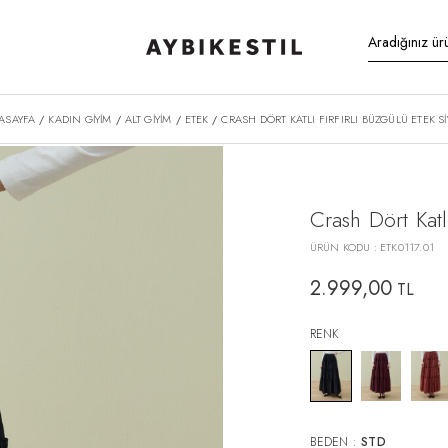
ASAYFA
KADIN GİYİM
ALT GİYİM
ETEK
CRASH DÖRT KATLI FIRFIRLI BÜZGÜLÜ ETEK S
/
/
/
/
Crash Dört Katl
ÜRÜN KODU :
ETK0117.01
2.999,00
TL
RENK
BEDEN :
STD