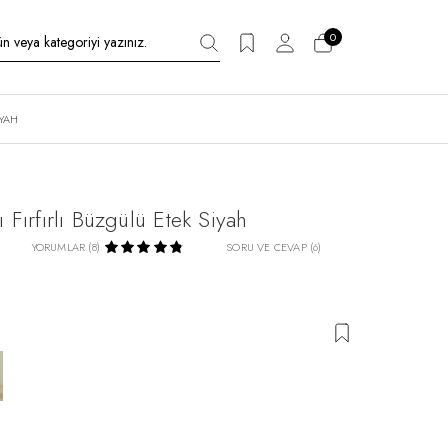
0
IYAH
ı Fırfırlı Büzgülü Etek Siyah
YORUMLAR (8)
SORU VE CEVAP (6)