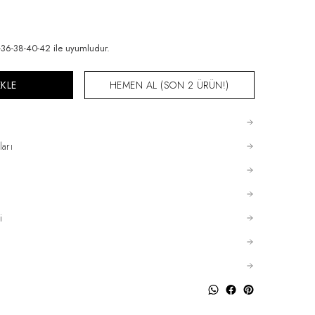
6-38-40-42 ile uyumludur.
EKLE
HEMEN AL (SON 2 ÜRÜN!)
ları
i