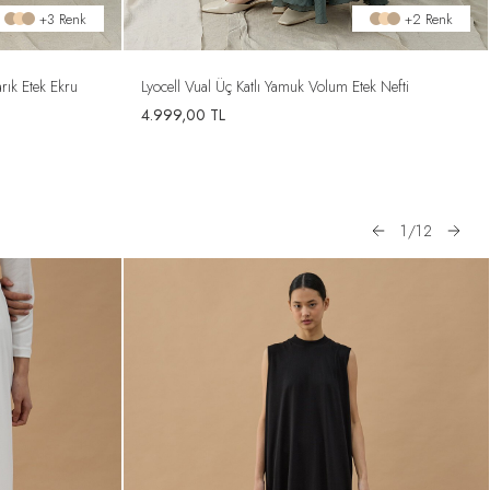
+3 Renk
+2 Renk
arık Etek Ekru
Lyocell Vual Üç Katlı Yamuk Volum Etek Nefti
4.999,00
TL
1
/
12