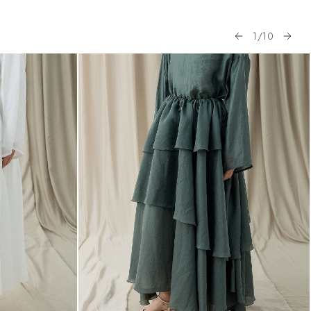
1
/
10