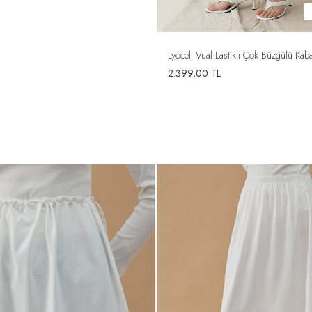
+6 Renk
üzmeli Relax Etek Siyah
Lyocell Vual Lastikli Çok Büzgülü Kab
2.399,00
TL