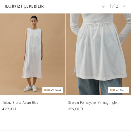
İLGİNİZİ ÇEKEBİLİR
1
/
12
+2 Renk
+1 Renk
Kolsuz Elbise Astarı Ekru
Süprem Fonksiyonel Yırtmaçlı İçlik
Etek Ekru
499,00
TL
329,00
TL