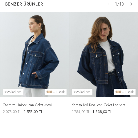
BENZER ÜRÜNLER
1
/
10
%25 İndirim
+1 Renk
%25 İndirim
+1 Renk
Oversize Unisex Jean Ceket Mavi
Yarasa Kol Kısa Jean Ceket Lacivert
2.078,00
TL
1.558,00
TL
1.784,00
TL
1.338,00
TL