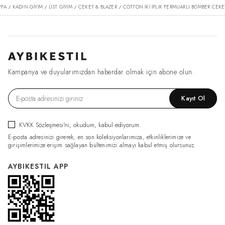
YFA
KADIN GİYİM
ÜST GİYİM
CEKET & BLAZER
COTTON İKI İPLIK FERMUARLI BOMBER CEKE
/
/
/
/
Kampanya ve duyularımızdan haberdar olmak için abone olun.
Kayıt Ol
KVKK Sözleşmesi'ni
, okudum, kabul ediyorum.
E-posta adresinizi girerek, en son koleksiyonlarımıza, etkinliklerimize ve
girişimlerimize erişim sağlayan bültenimizi almayı kabul etmiş olursunuz.
AYBIKESTIL APP