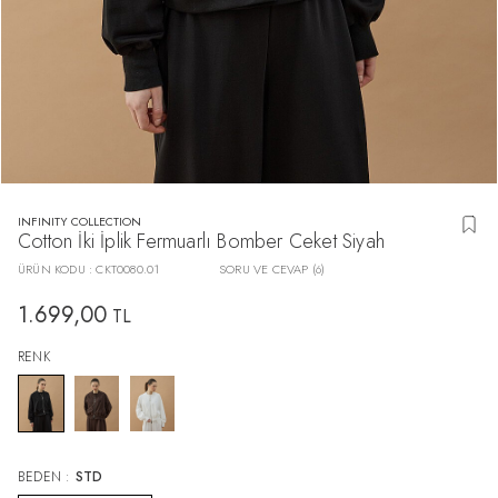
INFINITY COLLECTION
Cotton İki İplik Fermuarlı Bomber Ceket Siyah
ÜRÜN KODU :
CKT0080.01
SORU VE CEVAP (6)
1.699,00
TL
RENK
BEDEN :
STD