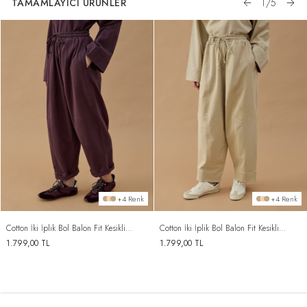
TAMAMLAYICI ÜRÜNLER
1
/
5
+4 Renk
+4 Renk
Cotton İki İplik Bol Balon Fit Kesikli
Cotton İki İplik Bol Balon Fit Kesikli
Eşofman Altı Mürdüm
Eşofman Altı Bej
1.799,00
TL
1.799,00
TL