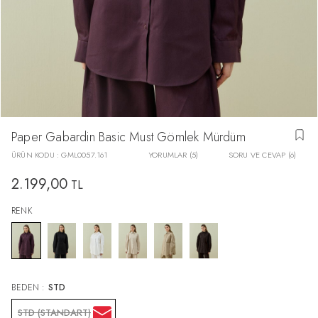
Paper Gabardin Basic Must Gömlek Mürdüm
ÜRÜN KODU :
GML0057.161
YORUMLAR (5)
SORU VE CEVAP (6)
2.199,00
TL
RENK
BEDEN :
STD
STD (STANDART)