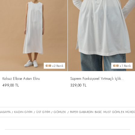
+2 Renk
+1 Renk
Kolsuz Elbise Astarı Ekru
Süprem Fonksiyonel Yırtmaçlı İçlik
Etek Ekru
499,00
TL
329,00
TL
NASAYFA
KADIN GİYİM
ÜST GİYİM
GÖMLEK
PAPER GABARDIN BASIC MUST GÖMLEK MÜRD
/
/
/
/