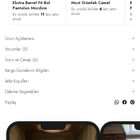
Ekstra Barrel Fit Bol
Must Gömlek Camel
Ekstr
Pantolon Mürdüm
Pant
Bu ürünle birlikte
6
kez satın
alındı
Bu ürünle birlikte
11
kez satın
Bu ürü
alındı
alındı
Ürün Açıklaması
Yorumlar (5)
Soru ve Cevap (6)
Kargo Gönderim Bilgileri
İade Koşulları
Ödeme Seçenekleri
Paylaş