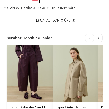
* STANDART beden 34-36-38-40-42 ile uyumludur.
HEMEN AL (SON 0 ÜRÜN!)
Beraber Tercih Edilenler
‹
›
Paper Gabardin Yanı Ekli
Paper Gabardin Basic
Pape