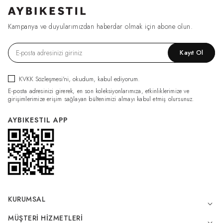
Kampanya ve duyularımızdan haberdar olmak için abone olun.
Kayıt Ol
KVKK Sözleşmesi'ni
, okudum, kabul ediyorum.
E-posta adresinizi girerek, en son koleksiyonlarımıza, etkinliklerimize ve
girişimlerimize erişim sağlayan bültenimizi almayı kabul etmiş olursunuz.
AYBIKESTIL APP
KURUMSAL
MÜŞTERI HIZMETLERI