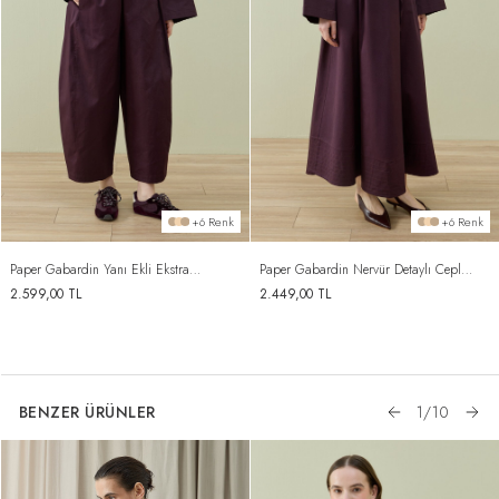
+6 Renk
+6 Renk
Paper Gabardin Yanı Ekli Ekstra
Paper Gabardin Nervür Detaylı Cepli
Barrel Fit Bol Pantolon Mürdüm
Font Etek Mürdüm
2.599,00
TL
2.449,00
TL
BENZER ÜRÜNLER
1
/
10