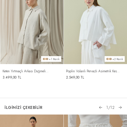
+1 Renk
+2 Renk
Keten Yırtmaçlı Arkası Düğmeli
Poplin Volanlı Pervazlı Asimetrik Kesim
Gömlek Natural
Gömlek Ekru
3.499,00
TL
2.549,00
TL
İLGİNİZİ ÇEKEBİLİR
1
/
12