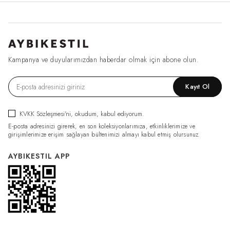
Kampanya ve duyularımızdan haberdar olmak için abone olun.
Kayıt Ol
KVKK Sözleşmesi'ni
, okudum, kabul ediyorum.
E-posta adresinizi girerek, en son koleksiyonlarımıza, etkinliklerimize ve
girişimlerimize erişim sağlayan bültenimizi almayı kabul etmiş olursunuz.
AYBIKESTIL APP