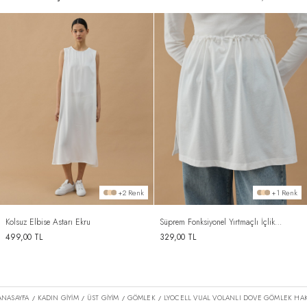
+2 Renk
+1 Renk
Kolsuz Elbise Astarı Ekru
Süprem Fonksiyonel Yırtmaçlı İçlik
Etek Ekru
499,00
TL
329,00
TL
ANASAYFA
KADIN GİYİM
ÜST GİYİM
GÖMLEK
LYOCELL VUAL VOLANLI DOVE GÖMLEK HAK
/
/
/
/