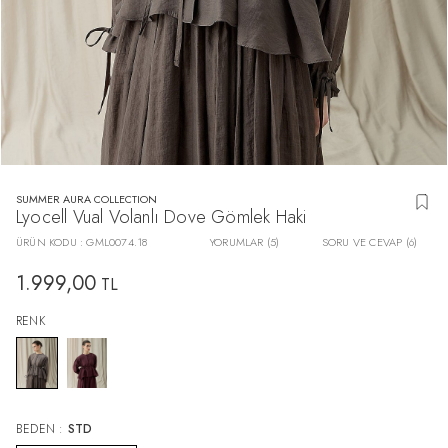
SUMMER AURA COLLECTION
Lyocell Vual Volanlı Dove Gömlek Haki
ÜRÜN KODU :
GML0074.18
YORUMLAR (5)
SORU VE CEVAP (6)
1.999,00
TL
RENK
BEDEN :
STD