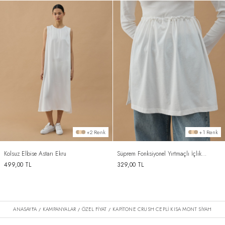
+2 Renk
+1 Renk
Kolsuz Elbise Astarı Ekru
Süprem Fonksiyonel Yırtmaçlı İçlik
Etek Ekru
499,00
TL
329,00
TL
ANASAYFA
KAMPANYALAR
ÖZEL FİYAT
KAPITONE CRUSH CEPLI KISA MONT SIYAH
/
/
/