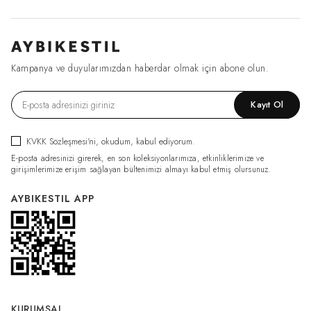
Kampanya ve duyularımızdan haberdar olmak için abone olun.
Kayıt Ol
KVKK Sözleşmesi'ni
, okudum, kabul ediyorum.
E-posta adresinizi girerek, en son koleksiyonlarımıza, etkinliklerimize ve
girişimlerimize erişim sağlayan bültenimizi almayı kabul etmiş olursunuz.
AYBIKESTIL APP
KURUMSAL