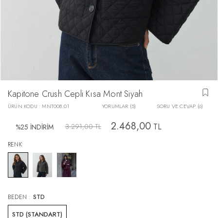
Kapitone Crush Cepli Kısa Mont Siyah
ÜRÜN KODU :
MNT008.01
YORUMLAR (5)
SORU VE CEVAP (6)
2.468,00
TL
3.291,00
TL
%
25
İNDİRİM
RENK
BEDEN :
STD
STD (STANDART)