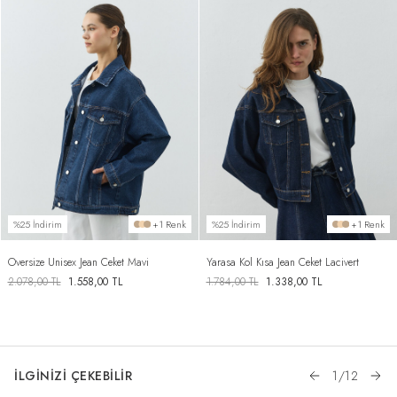
%25 İndirim
+1 Renk
%25 İndirim
+1 Renk
Oversize Unisex Jean Ceket Mavi
Yarasa Kol Kısa Jean Ceket Lacivert
2.078,00
TL
1.558,00
TL
1.784,00
TL
1.338,00
TL
İLGİNİZİ ÇEKEBİLİR
1
/
12