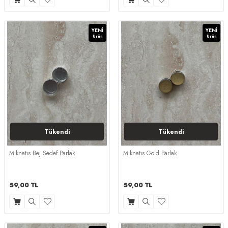
YENI
YENI
Ürün
Ürün
Tükendi
Tükendi
Mıknatıs Bej Sedef Parlak
Mıknatıs Gold Parlak
59,00
TL
59,00
TL