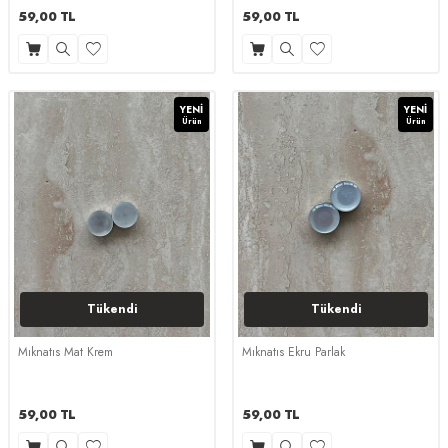
59,00
TL
59,00
TL
YENI
YENI
Ürün
Ürün
Tükendi
Tükendi
Mıknatıs Mat Krem
Mıknatıs Ekru Parlak
59,00
TL
59,00
TL