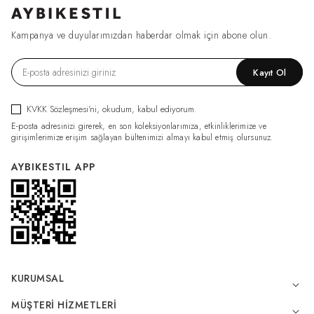
Kampanya ve duyularımızdan haberdar olmak için abone olun.
Kayıt Ol
KVKK Sözleşmesi'ni
, okudum, kabul ediyorum.
E-posta adresinizi girerek, en son koleksiyonlarımıza, etkinliklerimize ve
girişimlerimize erişim sağlayan bültenimizi almayı kabul etmiş olursunuz.
AYBIKESTIL APP
KURUMSAL
MÜŞTERI HIZMETLERI