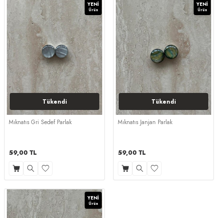
YENI
YENI
Ürün
Ürün
Tükendi
Tükendi
Mıknatıs Gri Sedef Parlak
Mıknatıs Janjan Parlak
59,00
TL
59,00
TL
YENI
Ürün