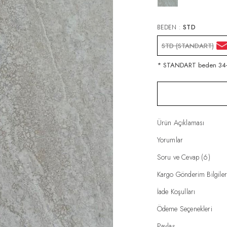
BEDEN :
STD
STD (STANDART)
* STANDART beden 34-3
Ürün Açıklaması
Yorumlar
Soru ve Cevap (6)
Kargo Gönderim Bilgiler
İade Koşulları
Ödeme Seçenekleri
Paylaş