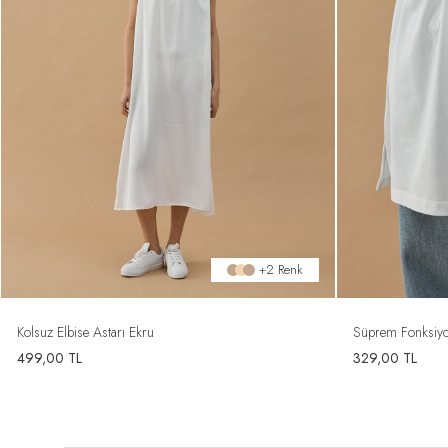
+2 Renk
Kolsuz Elbise Astarı Ekru
Süprem Fonksiyone
499,00
TL
329,00
TL