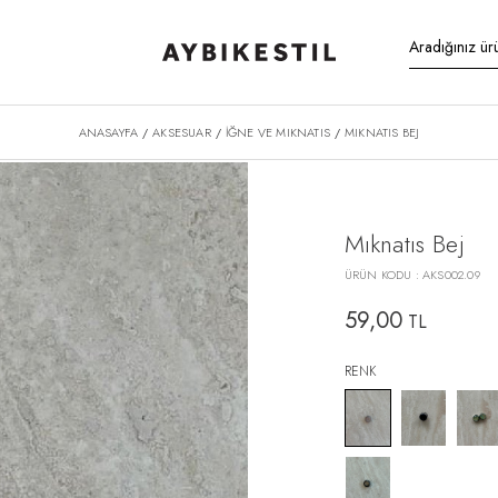
ANASAYFA
AKSESUAR
İĞNE VE MIKNATIS
MIKNATIS BEJ
/
/
/
Mıknatıs Bej
ÜRÜN KODU :
AKS002.09
59,00
TL
RENK