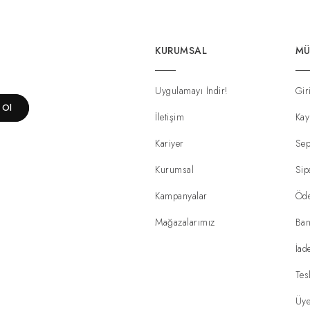
KURUMSAL
MÜ
Uygulamayı İndir!
Gir
t Ol
İletişim
Kay
Kariyer
Sep
Kurumsal
Sip
Kampanyalar
Öd
Mağazalarımız
Ban
İad
Tes
Üye