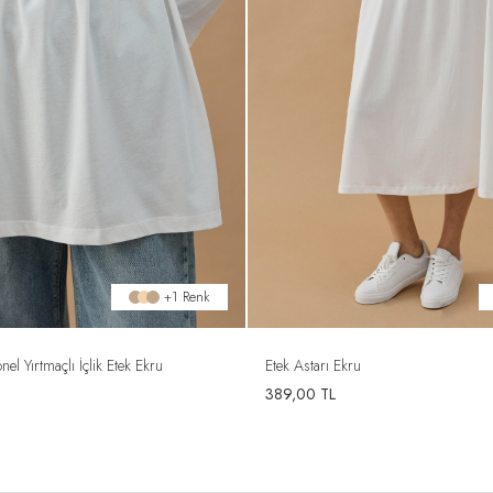
+1 Renk
l Yırtmaçlı İçlik Etek Ekru
Etek Astarı Ekru
389,00
TL