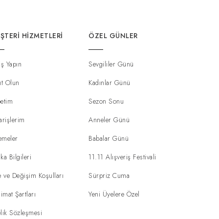
ŞTERI HIZMETLERI
ÖZEL GÜNLER
iş Yapın
Sevgililer Günü
ıt Olun
Kadınlar Günü
etim
Sezon Sonu
arişlerim
Anneler Günü
emeler
Babalar Günü
ka Bilgileri
11.11 Alışveriş Festivali
e ve Değişim Koşulları
Sürpriz Cuma
limat Şartları
Yeni Üyelere Özel
lik Sözleşmesi