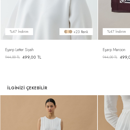
%47 İndirim
%47 İndirim
+23 Renk
+13 Renk
Eşarp Letter Siyah
Mıknatıs Pembe
Eşarp Maroon
59,00
TL
499,00
TL
499,
944,00
TL
944,00
TL
İLGİNİZİ ÇEKEBİLİR