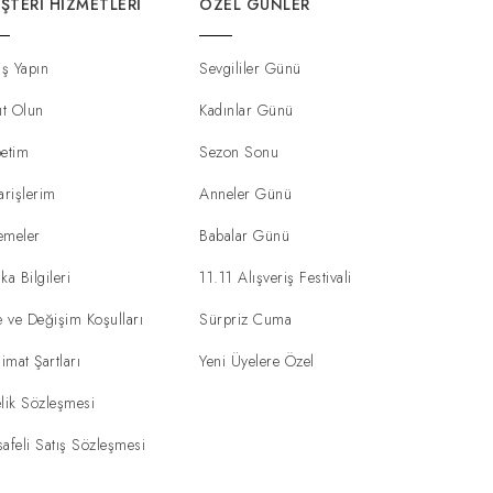
ŞTERI HIZMETLERI
ÖZEL GÜNLER
iş Yapın
Sevgililer Günü
ıt Olun
Kadınlar Günü
etim
Sezon Sonu
arişlerim
Anneler Günü
emeler
Babalar Günü
ka Bilgileri
11.11 Alışveriş Festivali
e ve Değişim Koşulları
Sürpriz Cuma
limat Şartları
Yeni Üyelere Özel
lik Sözleşmesi
afeli Satış Sözleşmesi