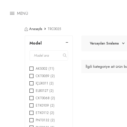
MENÜ
Anasayfa
TRC0025
Model
İlgili kategoriye ait ürün
AKS002
(11)
CKT0059
(2)
İÇLİK011
(2)
ELB0127
(2)
CKT0068
(2)
ETK0109
(2)
ETK0112
(2)
PNT0132
(2)