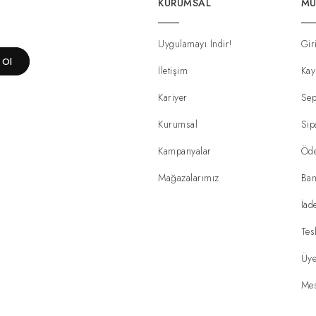
KURUMSAL
MÜ
Uygulamayı İndir!
Gir
t Ol
İletişim
Kay
Kariyer
Sep
Kurumsal
Sip
Kampanyalar
Öd
Mağazalarımız
Ban
İad
Tes
Üye
Mes