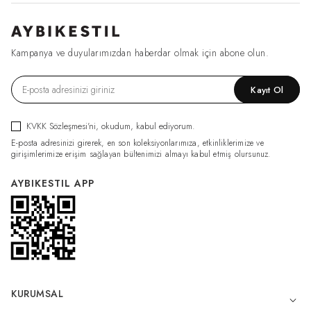
Kampanya ve duyularımızdan haberdar olmak için abone olun.
Kayıt Ol
KVKK Sözleşmesi'ni
, okudum, kabul ediyorum.
E-posta adresinizi girerek, en son koleksiyonlarımıza, etkinliklerimize ve
girişimlerimize erişim sağlayan bültenimizi almayı kabul etmiş olursunuz.
AYBIKESTIL APP
KURUMSAL