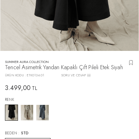
SUMMER AURA COLLECTION
Tencel Asimetrik Yandan Kapaklı Çift Pileli Etek Siyah
ÜRÜN KODU :
ETK0134.01
SORU VE CEVAP (6)
3.499,00
TL
RENK
BEDEN :
STD