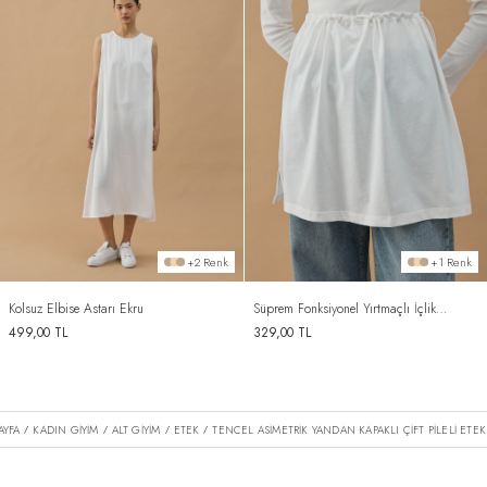
+2 Renk
+1 Renk
Kolsuz Elbise Astarı Ekru
Süprem Fonksiyonel Yırtmaçlı İçlik
Etek Ekru
499,00
TL
329,00
TL
AYFA
KADIN GİYİM
ALT GİYİM
ETEK
TENCEL ASIMETRIK YANDAN KAPAKLI ÇIFT PILELI ETEK
/
/
/
/