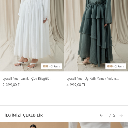
+3 Renk
+2 Renk
Lyocell Vual Lastikli Çok Büzgülü
Lyocell Vual Üç Katlı Yamuk Volum
Kabarık Etek Ekru
Etek Nefti
2.399,00
TL
4.999,00
TL
İLGİNİZİ ÇEKEBİLİR
1
/
12