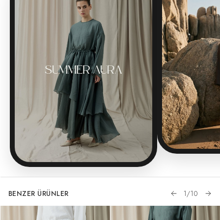
BENZER ÜRÜNLER
1
/
10