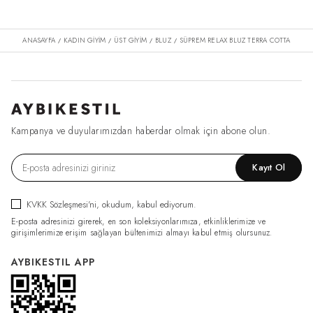
ANASAYFA
KADIN GİYİM
ÜST GİYİM
BLUZ
SÜPREM RELAX BLUZ TERRA COTTA
/
/
/
/
Kampanya ve duyularımızdan haberdar olmak için abone olun.
Kayıt Ol
KVKK Sözleşmesi'ni
, okudum, kabul ediyorum.
E-posta adresinizi girerek, en son koleksiyonlarımıza, etkinliklerimize ve
girişimlerimize erişim sağlayan bültenimizi almayı kabul etmiş olursunuz.
AYBIKESTIL APP