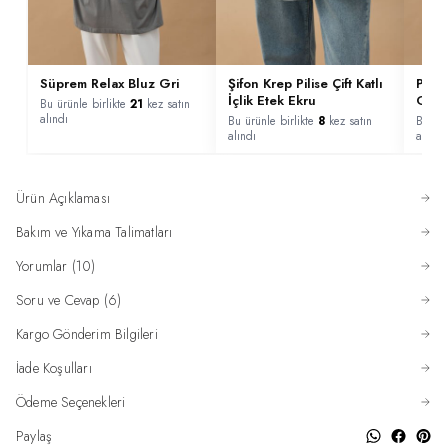
Süprem Relax Bluz Gri
Şifon Krep Pilise Çift Katlı
Penye
İçlik Etek Ekru
Gri
Bu ürünle birlikte
21
kez satın
alındı
Bu ürünle birlikte
8
kez satın
Bu ürü
alındı
alındı
Ürün Açıklaması
Bakım ve Yıkama Talimatları
Yorumlar (10)
Soru ve Cevap (6)
Kargo Gönderim Bilgileri
İade Koşulları
Ödeme Seçenekleri
Paylaş