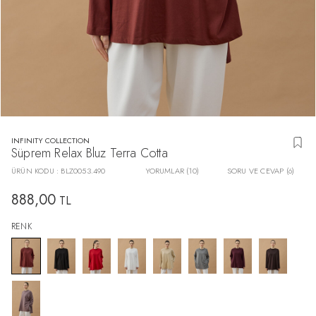
INFINITY COLLECTION
Süprem Relax Bluz Terra Cotta
ÜRÜN KODU :
BLZ0053.490
YORUMLAR (10)
SORU VE CEVAP (6)
888,00
TL
RENK