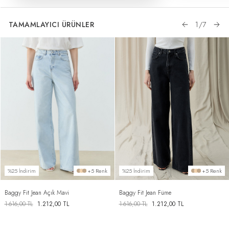
TAMAMLAYICI ÜRÜNLER
1
/
7
%25 İndirim
+5 Renk
%25 İndirim
+5 Renk
Baggy Fit Jean Açık Mavi
Baggy Fit Jean Füme
1.616,00
TL
1.212,00
TL
1.616,00
TL
1.212,00
TL