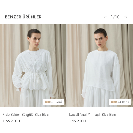
BENZER ÜRÜNLER
1
/
10
+1 Renk
+4 Renk
Fisto Belden Büzgülü Bluz Ekru
Lyocell Vual Yırtmaçlı Bluz Ekru
1.699,00
TL
1.299,00
TL