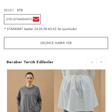
BEDEN :
STD
STD (STANDART)
* STANDART beden 34-36-38-40-42 ile uyumludur.
GELINCE HABER VER
Beraber Tercih Edilenler
‹
›