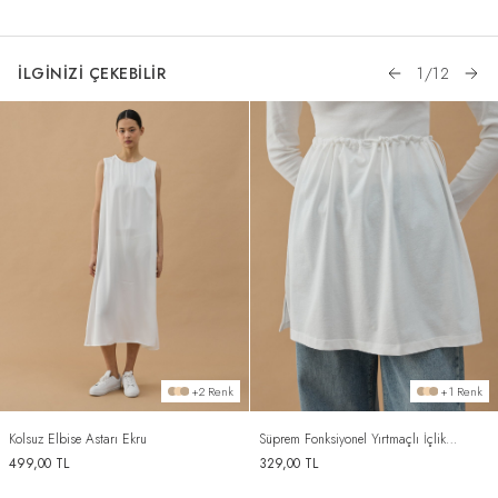
İLGİNİZİ ÇEKEBİLİR
1
/
12
+2 Renk
+1 Renk
Kolsuz Elbise Astarı Ekru
Süprem Fonksiyonel Yırtmaçlı İçlik
Etek Ekru
499,00
TL
329,00
TL