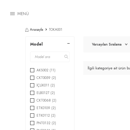
MENÜ
Anasayfa
TOKA001
Model
İlgili kategoriye ait ürün
AKS002
(11)
CKT0059
(2)
İÇLİK011
(2)
ELB0127
(2)
CKT0068
(2)
ETK0109
(2)
ETK0112
(2)
PNT0132
(2)