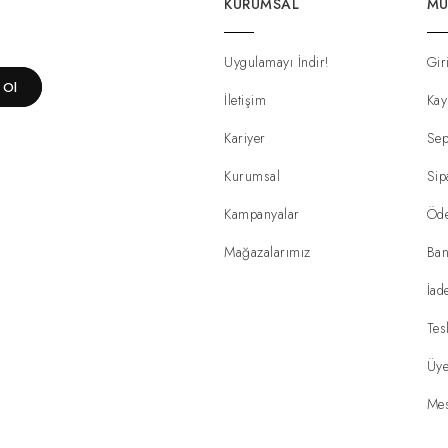
KURUMSAL
MÜ
Uygulamayı İndir!
Gir
t Ol
İletişim
Kay
Kariyer
Sep
Kurumsal
Sip
Kampanyalar
Öd
Mağazalarımız
Ban
İad
Tes
Üye
Mes