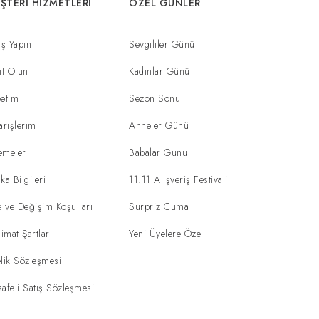
ŞTERI HIZMETLERI
ÖZEL GÜNLER
iş Yapın
Sevgililer Günü
ıt Olun
Kadınlar Günü
etim
Sezon Sonu
arişlerim
Anneler Günü
emeler
Babalar Günü
ka Bilgileri
11.11 Alışveriş Festivali
e ve Değişim Koşulları
Sürpriz Cuma
limat Şartları
Yeni Üyelere Özel
lik Sözleşmesi
afeli Satış Sözleşmesi