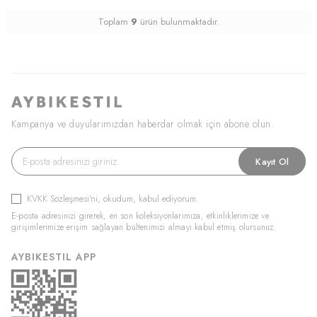
Toplam
9
ürün bulunmaktadır.
Kampanya ve duyularımızdan haberdar olmak için abone olun.
Kayıt Ol
KVKK Sözleşmesi'ni
, okudum, kabul ediyorum.
E-posta adresinizi girerek, en son koleksiyonlarımıza, etkinliklerimize ve
girişimlerimize erişim sağlayan bültenimizi almayı kabul etmiş olursunuz.
AYBIKESTIL APP