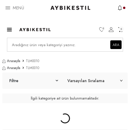
MENÜ
0
0
ARA
Anasayfa
TLM0010
Anasayfa
TLM0010
Filtre
İlgili kategoriye ait ürün bulunmamaktadır.