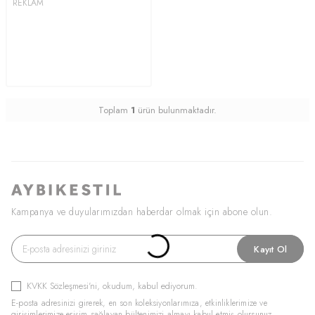
REKLAM
Toplam
1
ürün bulunmaktadır.
Kampanya ve duyularımızdan haberdar olmak için abone olun.
Kayıt Ol
KVKK Sözleşmesi'ni
, okudum, kabul ediyorum.
E-posta adresinizi girerek, en son koleksiyonlarımıza, etkinliklerimize ve
girişimlerimize erişim sağlayan bültenimizi almayı kabul etmiş olursunuz.