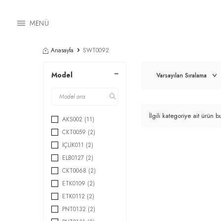
MENÜ
Anasayfa
SWT0092
Model
İlgili kategoriye ait ürün
AKS002
(11)
CKT0059
(2)
İÇLİK011
(2)
ELB0127
(2)
CKT0068
(2)
ETK0109
(2)
ETK0112
(2)
PNT0132
(2)