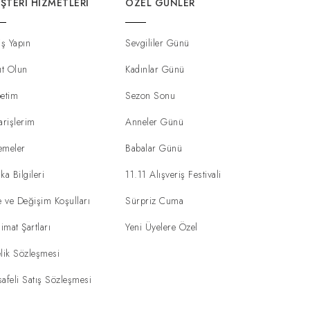
ŞTERI HIZMETLERI
ÖZEL GÜNLER
iş Yapın
Sevgililer Günü
ıt Olun
Kadınlar Günü
etim
Sezon Sonu
arişlerim
Anneler Günü
emeler
Babalar Günü
ka Bilgileri
11.11 Alışveriş Festivali
e ve Değişim Koşulları
Sürpriz Cuma
limat Şartları
Yeni Üyelere Özel
lik Sözleşmesi
afeli Satış Sözleşmesi