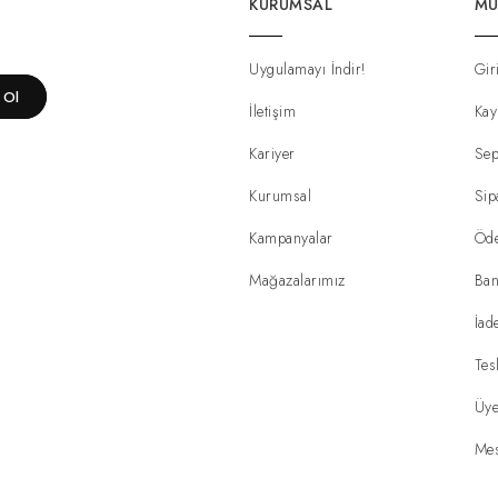
KURUMSAL
MÜ
Uygulamayı İndir!
Gir
t Ol
İletişim
Kay
Kariyer
Sep
Kurumsal
Sip
Kampanyalar
Öd
Mağazalarımız
Ban
İad
Tes
Üye
Mes