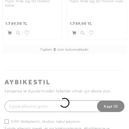
Poplin Wide Leg Bol Pantolon
Poplin Wide Leg Bol Pantolon Siyah
Kahve
1.749,00
TL
1.749,00
TL
Toplam
2
ürün bulunmaktadır.
Kampanya ve duyularımızdan haberdar olmak için abone olun.
Kayıt Ol
KVKK Sözleşmesi'ni
, okudum, kabul ediyorum.
E-posta adresinizi girerek, en son koleksiyonlarımıza, etkinliklerimize ve