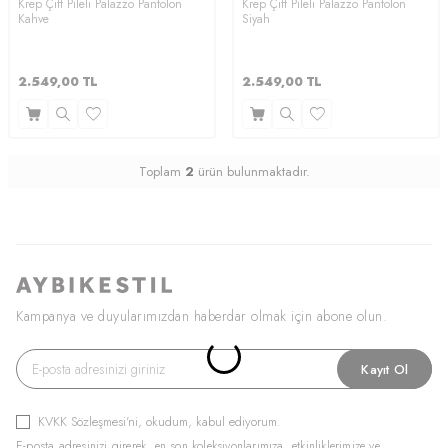
Krep Çift Pileli Palazzo Pantolon
Krep Çift Pileli Palazzo Pantolon
Kahve
Siyah
2.549,00
TL
2.549,00
TL
Toplam
2
ürün bulunmaktadır.
Kampanya ve duyularımızdan haberdar olmak için abone olun.
Kayıt Ol
KVKK Sözleşmesi'ni
, okudum, kabul ediyorum.
E-posta adresinizi girerek, en son koleksiyonlarımıza, etkinliklerimize ve