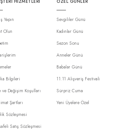
ŞTERI HIZMETLERI
ÖZEL GÜNLER
iş Yapın
Sevgililer Günü
ıt Olun
Kadınlar Günü
etim
Sezon Sonu
arişlerim
Anneler Günü
emeler
Babalar Günü
ka Bilgileri
11.11 Alışveriş Festivali
e ve Değişim Koşulları
Sürpriz Cuma
limat Şartları
Yeni Üyelere Özel
lik Sözleşmesi
afeli Satış Sözleşmesi