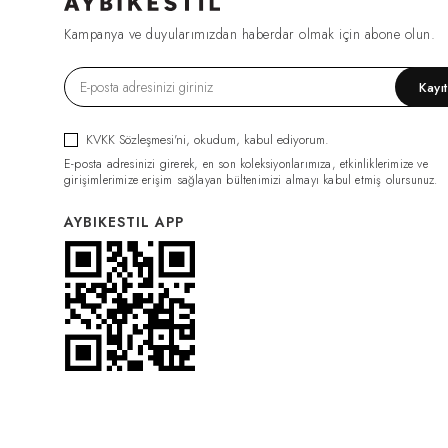
FIRSAT1270
(2)
Kampanya ve duyularımızdan haberdar olmak için abone olun.
ESF0049
(2)
GML0070
(2)
Kayı
FIRSAT1079
(2)
TRC0034
(2)
KVKK Sözleşmesi'ni
, okudum, kabul ediyorum.
HRK0021
(2)
E-posta adresinizi girerek, en son koleksiyonlarımıza, etkinliklerimize ve
BDY011
(2)
girişimlerimize erişim sağlayan bültenimizi almayı kabul etmiş olursunuz.
GML0074
(2)
AYBIKESTIL APP
FIRSAT1319
(2)
PNT0126
(2)
PNT0124
(2)
İÇLİK011
(2)
ELB0117
(2)
PNT0131
(2)
İÇLİK014
(2)
PNT0132
(2)
CKT0082
(1)