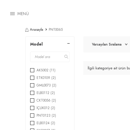
MENÜ
Anasayfa
PNT0065
Model
İlgili kategoriye ait ürün
AKS002
(11)
ETK0109
(2)
GML0073
(2)
ELB0112
(2)
CKT0056
(2)
İÇLİK012
(2)
PNT0123
(2)
ELB0124
(2)