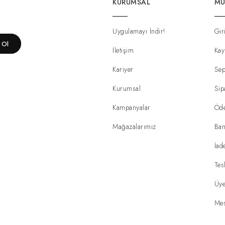
KURUMSAL
MÜ
Uygulamayı İndir!
Gir
t Ol
İletişim
Kay
Kariyer
Sep
Kurumsal
Sip
Kampanyalar
Öd
Mağazalarımız
Ban
İad
Tes
Üye
Mes