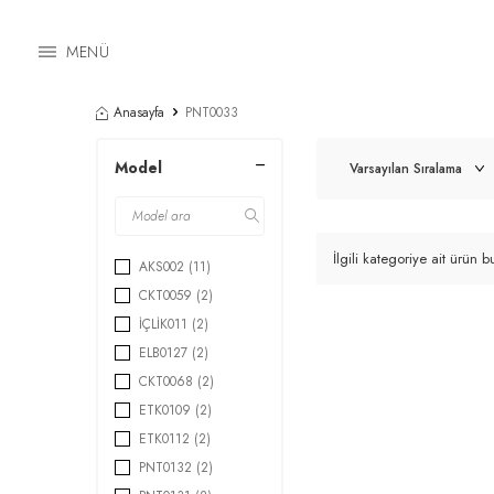
MENÜ
Anasayfa
PNT0033
Model
İlgili kategoriye ait ürün
AKS002
(11)
CKT0059
(2)
İÇLİK011
(2)
ELB0127
(2)
CKT0068
(2)
ETK0109
(2)
ETK0112
(2)
PNT0132
(2)