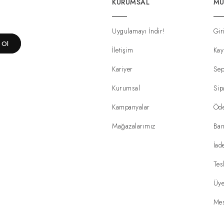
KURUMSAL
MÜ
Uygulamayı İndir!
Gir
t Ol
İletişim
Kay
Kariyer
Sep
Kurumsal
Sip
Kampanyalar
Öd
Mağazalarımız
Ban
İad
Tes
Üye
Mes