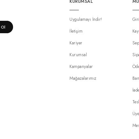
KURUMSAL
MÜ
Uygulamayı İndir!
Gir
t Ol
İletişim
Kay
Kariyer
Sep
Kurumsal
Sip
Kampanyalar
Öd
Mağazalarımız
Ban
İad
Tes
Üye
Mes