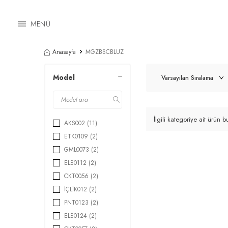
MENÜ
Anasayfa
MGZBSCBLUZ
Model
İlgili kategoriye ait ürün
AKS002
(11)
ETK0109
(2)
GML0073
(2)
ELB0112
(2)
CKT0056
(2)
İÇLİK012
(2)
PNT0123
(2)
ELB0124
(2)