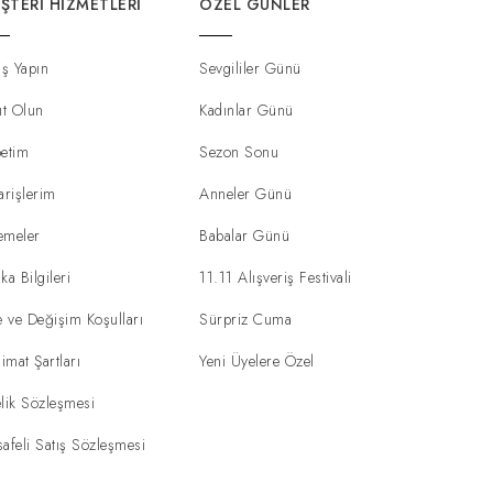
ŞTERI HIZMETLERI
ÖZEL GÜNLER
iş Yapın
Sevgililer Günü
ıt Olun
Kadınlar Günü
etim
Sezon Sonu
arişlerim
Anneler Günü
emeler
Babalar Günü
ka Bilgileri
11.11 Alışveriş Festivali
e ve Değişim Koşulları
Sürpriz Cuma
limat Şartları
Yeni Üyelere Özel
lik Sözleşmesi
afeli Satış Sözleşmesi