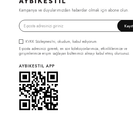
FIRSAT1270
(2)
Kampanya ve duyularımızdan haberdar olmak için abone olun.
ESF0049
(2)
GML0070
(2)
Kayı
FIRSAT1079
(2)
TRC0034
(2)
KVKK Sözleşmesi'ni
, okudum, kabul ediyorum.
HRK0021
(2)
E-posta adresinizi girerek, en son koleksiyonlarımıza, etkinliklerimize ve
BDY011
(2)
girişimlerimize erişim sağlayan bültenimizi almayı kabul etmiş olursunuz.
GML0074
(2)
AYBIKESTIL APP
FIRSAT1319
(2)
PNT0126
(2)
PNT0124
(2)
İÇLİK011
(2)
ELB0117
(2)
PNT0131
(2)
İÇLİK014
(2)
PNT0132
(2)
CKT0082
(1)