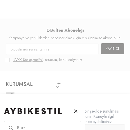
E-Bülten Aboneliği
Kampanya ve yeniliklerden haberdar olmak için e-bültenimize abone olun!
KAYIT OL
KVKK Sözleşmesi'ni
, okudum, kabul ediyorum.
KURUMSAL
MÜŞTERI HIZMETLERI
Çerez Kullanımı
Kişisel verileriniz, hizmetlerimizin daha iyi bir şekilde sunulması
ÖZEL GÜNLER
için mevzuata uygun bir şekilde toplanıp işlenir. Konuyla ilgili
detaylı bilgi almak için Gizlilik Politikamızı inceleyebilirsiniz.
ADRES & İLETIŞIM
Çerezleri Özelleştir