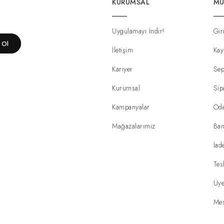
KURUMSAL
MÜ
Uygulamayı İndir!
Gir
t Ol
İletişim
Kay
Kariyer
Sep
Kurumsal
Sip
Kampanyalar
Öd
Mağazalarımız
Ban
İad
Tes
Üye
Mes