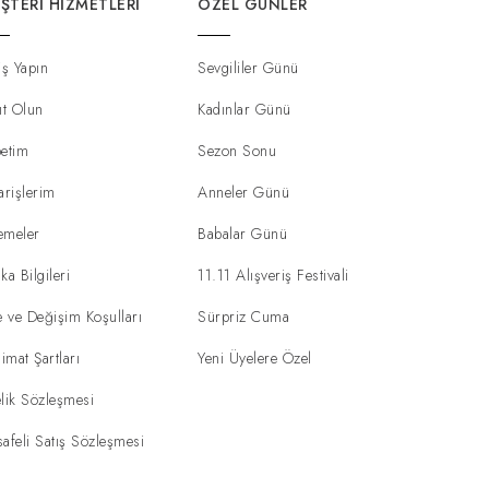
ŞTERI HIZMETLERI
ÖZEL GÜNLER
iş Yapın
Sevgililer Günü
ıt Olun
Kadınlar Günü
etim
Sezon Sonu
arişlerim
Anneler Günü
emeler
Babalar Günü
ka Bilgileri
11.11 Alışveriş Festivali
e ve Değişim Koşulları
Sürpriz Cuma
limat Şartları
Yeni Üyelere Özel
lik Sözleşmesi
afeli Satış Sözleşmesi