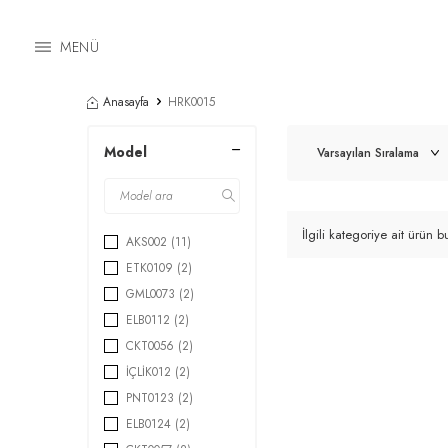
MENÜ
Anasayfa
HRK0015
Model
İlgili kategoriye ait ürün
AKS002
(11)
ETK0109
(2)
GML0073
(2)
ELB0112
(2)
CKT0056
(2)
İÇLİK012
(2)
PNT0123
(2)
ELB0124
(2)