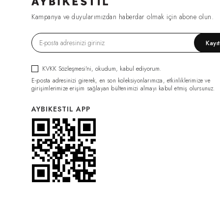
FIRSAT1270
(2)
Kampanya ve duyularımızdan haberdar olmak için abone olun.
ESF0049
(2)
GML0070
(2)
Kayı
FIRSAT1079
(2)
TRC0034
(2)
KVKK Sözleşmesi'ni
, okudum, kabul ediyorum.
HRK0021
(2)
E-posta adresinizi girerek, en son koleksiyonlarımıza, etkinliklerimize ve
BDY011
(2)
girişimlerimize erişim sağlayan bültenimizi almayı kabul etmiş olursunuz.
GML0074
(2)
AYBIKESTIL APP
FIRSAT1319
(2)
PNT0126
(2)
PNT0124
(2)
İÇLİK011
(2)
ELB0117
(2)
PNT0131
(2)
İÇLİK014
(2)
PNT0132
(2)
CKT0082
(1)