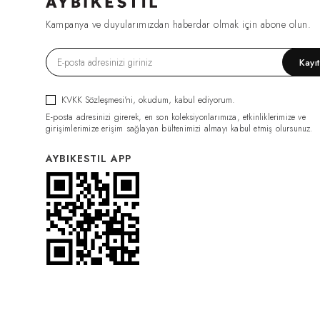
FIRSAT1270
(2)
Kampanya ve duyularımızdan haberdar olmak için abone olun.
ESF0049
(2)
GML0070
(2)
Kayı
FIRSAT1079
(2)
TRC0034
(2)
KVKK Sözleşmesi'ni
, okudum, kabul ediyorum.
HRK0021
(2)
E-posta adresinizi girerek, en son koleksiyonlarımıza, etkinliklerimize ve
BDY011
(2)
girişimlerimize erişim sağlayan bültenimizi almayı kabul etmiş olursunuz.
GML0074
(2)
AYBIKESTIL APP
FIRSAT1319
(2)
PNT0126
(2)
PNT0124
(2)
İÇLİK011
(2)
ELB0117
(2)
PNT0131
(2)
İÇLİK014
(2)
PNT0132
(2)
CKT0082
(1)