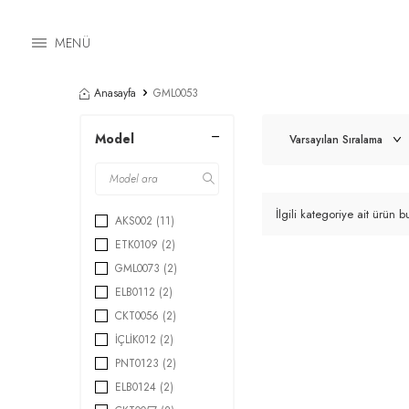
MENÜ
Anasayfa
GML0053
Model
İlgili kategoriye ait ürün
AKS002
(11)
ETK0109
(2)
GML0073
(2)
ELB0112
(2)
CKT0056
(2)
İÇLİK012
(2)
PNT0123
(2)
ELB0124
(2)