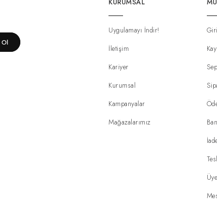
KURUMSAL
MÜ
Uygulamayı İndir!
Gir
t Ol
İletişim
Kay
Kariyer
Sep
Kurumsal
Sip
Kampanyalar
Öd
Mağazalarımız
Ban
İad
Tes
Üye
Mes