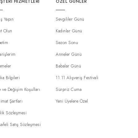
ŞTERI HIZMETLERI
ÖZEL GÜNLER
iş Yapın
Sevgililer Günü
ıt Olun
Kadınlar Günü
etim
Sezon Sonu
arişlerim
Anneler Günü
emeler
Babalar Günü
ka Bilgileri
11.11 Alışveriş Festivali
e ve Değişim Koşulları
Sürpriz Cuma
limat Şartları
Yeni Üyelere Özel
lik Sözleşmesi
afeli Satış Sözleşmesi