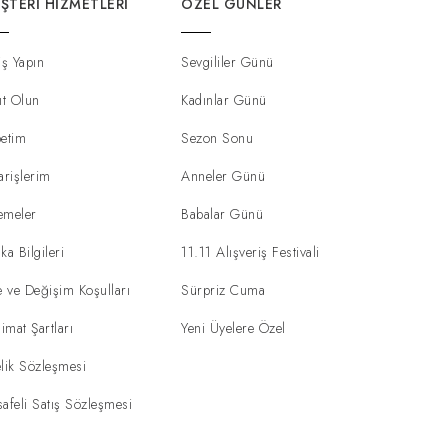
ŞTERI HIZMETLERI
ÖZEL GÜNLER
iş Yapın
Sevgililer Günü
ıt Olun
Kadınlar Günü
etim
Sezon Sonu
arişlerim
Anneler Günü
emeler
Babalar Günü
ka Bilgileri
11.11 Alışveriş Festivali
e ve Değişim Koşulları
Sürpriz Cuma
limat Şartları
Yeni Üyelere Özel
lik Sözleşmesi
afeli Satış Sözleşmesi