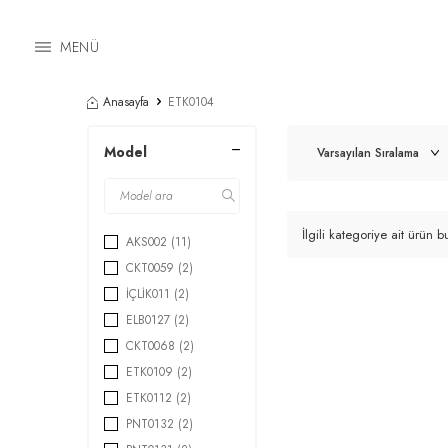
MENÜ
Anasayfa
ETK0104
Model
İlgili kategoriye ait ürün
AKS002
(11)
CKT0059
(2)
İÇLİK011
(2)
ELB0127
(2)
CKT0068
(2)
ETK0109
(2)
ETK0112
(2)
PNT0132
(2)