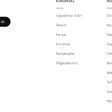
KURUMSAL
MÜ
Uygulamayı İndir!
Gir
t Ol
İletişim
Kay
Kariyer
Sep
Kurumsal
Sip
Kampanyalar
Öd
Mağazalarımız
Ban
İad
Tes
Üye
Mes