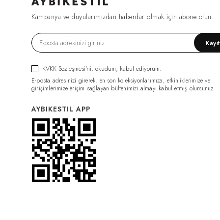
FIRSAT1270
(2)
Kampanya ve duyularımızdan haberdar olmak için abone olun.
ESF0049
(2)
GML0070
(2)
Kayı
FIRSAT1079
(2)
TRC0034
(2)
KVKK Sözleşmesi'ni
, okudum, kabul ediyorum.
HRK0021
(2)
E-posta adresinizi girerek, en son koleksiyonlarımıza, etkinliklerimize ve
BDY011
(2)
girişimlerimize erişim sağlayan bültenimizi almayı kabul etmiş olursunuz.
GML0074
(2)
AYBIKESTIL APP
FIRSAT1319
(2)
PNT0126
(2)
PNT0124
(2)
İÇLİK011
(2)
ELB0117
(2)
PNT0131
(2)
İÇLİK014
(2)
PNT0132
(2)
CKT0082
(1)