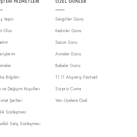
ŞTERI HIZMETLERI
ÖZEL GÜNLER
iş Yapın
Sevgililer Günü
ıt Olun
Kadınlar Günü
etim
Sezon Sonu
arişlerim
Anneler Günü
emeler
Babalar Günü
ka Bilgileri
11.11 Alışveriş Festivali
e ve Değişim Koşulları
Sürpriz Cuma
limat Şartları
Yeni Üyelere Özel
lik Sözleşmesi
afeli Satış Sözleşmesi