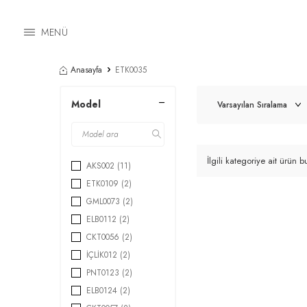
MENÜ
Anasayfa
ETK0035
Model
İlgili kategoriye ait ürün
AKS002
(11)
ETK0109
(2)
GML0073
(2)
ELB0112
(2)
CKT0056
(2)
İÇLİK012
(2)
PNT0123
(2)
ELB0124
(2)