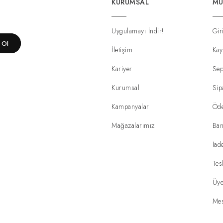
KURUMSAL
MÜ
Uygulamayı İndir!
Gir
t Ol
İletişim
Kay
Kariyer
Sep
Kurumsal
Sip
Kampanyalar
Öd
Mağazalarımız
Ban
İad
Tes
Üye
Mes