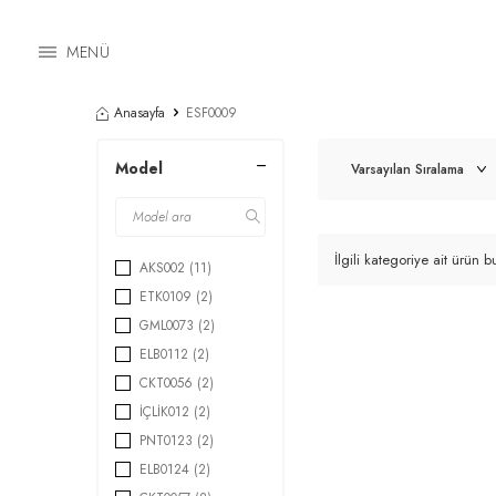
MENÜ
Anasayfa
ESF0009
Model
İlgili kategoriye ait ürün
AKS002
(11)
ETK0109
(2)
GML0073
(2)
ELB0112
(2)
CKT0056
(2)
İÇLİK012
(2)
PNT0123
(2)
ELB0124
(2)