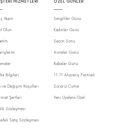
ŞTERI HIZMETLERI
ÖZEL GÜNLER
iş Yapın
Sevgililer Günü
ıt Olun
Kadınlar Günü
etim
Sezon Sonu
arişlerim
Anneler Günü
emeler
Babalar Günü
ka Bilgileri
11.11 Alışveriş Festivali
e ve Değişim Koşulları
Sürpriz Cuma
limat Şartları
Yeni Üyelere Özel
lik Sözleşmesi
afeli Satış Sözleşmesi