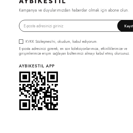
FIRSAT1270
(2)
Kampanya ve duyularımızdan haberdar olmak için abone olun.
ESF0049
(2)
GML0070
(2)
Kayı
FIRSAT1079
(2)
TRC0034
(2)
KVKK Sözleşmesi'ni
, okudum, kabul ediyorum.
HRK0021
(2)
E-posta adresinizi girerek, en son koleksiyonlarımıza, etkinliklerimize ve
BDY011
(2)
girişimlerimize erişim sağlayan bültenimizi almayı kabul etmiş olursunuz.
GML0074
(2)
AYBIKESTIL APP
FIRSAT1319
(2)
PNT0126
(2)
PNT0124
(2)
İÇLİK011
(2)
ELB0117
(2)
PNT0131
(2)
İÇLİK014
(2)
PNT0132
(2)
CKT0082
(1)