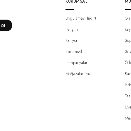
KURUMSAL
MÜ
Uygulamayı İndir!
Gir
t Ol
İletişim
Kay
Kariyer
Sep
Kurumsal
Sip
Kampanyalar
Öd
Mağazalarımız
Ban
İad
Tes
Üye
Mes