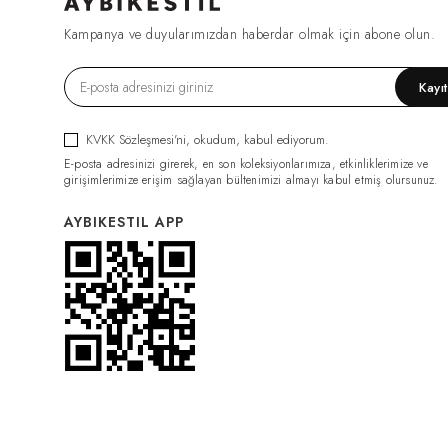
FIRSAT1270
(2)
Kampanya ve duyularımızdan haberdar olmak için abone olun.
ESF0049
(2)
GML0070
(2)
Kayı
FIRSAT1079
(2)
TRC0034
(2)
KVKK Sözleşmesi'ni
, okudum, kabul ediyorum.
HRK0021
(2)
E-posta adresinizi girerek, en son koleksiyonlarımıza, etkinliklerimize ve
BDY011
(2)
girişimlerimize erişim sağlayan bültenimizi almayı kabul etmiş olursunuz.
GML0074
(2)
AYBIKESTIL APP
FIRSAT1319
(2)
PNT0126
(2)
PNT0124
(2)
İÇLİK011
(2)
ELB0117
(2)
PNT0131
(2)
İÇLİK014
(2)
PNT0132
(2)
CKT0082
(1)