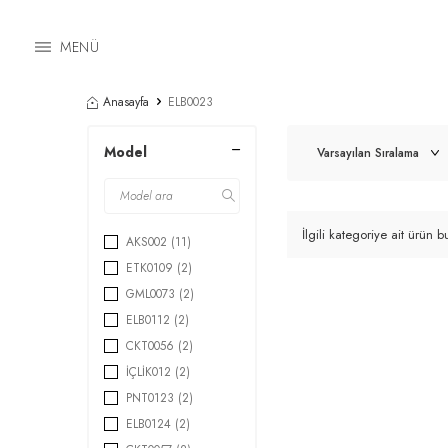
MENÜ
Anasayfa
ELB0023
Model
İlgili kategoriye ait ürün
AKS002
(11)
ETK0109
(2)
GML0073
(2)
ELB0112
(2)
CKT0056
(2)
İÇLİK012
(2)
PNT0123
(2)
ELB0124
(2)