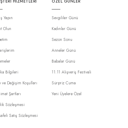
ŞTERI HIZMETLERI
ÖZEL GÜNLER
iş Yapın
Sevgililer Günü
ıt Olun
Kadınlar Günü
etim
Sezon Sonu
arişlerim
Anneler Günü
emeler
Babalar Günü
ka Bilgileri
11.11 Alışveriş Festivali
e ve Değişim Koşulları
Sürpriz Cuma
limat Şartları
Yeni Üyelere Özel
lik Sözleşmesi
afeli Satış Sözleşmesi