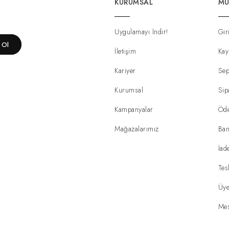
KURUMSAL
MÜ
Uygulamayı İndir!
Gir
t Ol
İletişim
Kay
Kariyer
Sep
Kurumsal
Sip
Kampanyalar
Öd
Mağazalarımız
Ban
İad
Tes
Üye
Mes