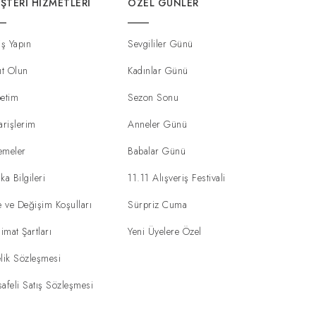
ŞTERI HIZMETLERI
ÖZEL GÜNLER
iş Yapın
Sevgililer Günü
ıt Olun
Kadınlar Günü
etim
Sezon Sonu
arişlerim
Anneler Günü
emeler
Babalar Günü
ka Bilgileri
11.11 Alışveriş Festivali
e ve Değişim Koşulları
Sürpriz Cuma
limat Şartları
Yeni Üyelere Özel
lik Sözleşmesi
afeli Satış Sözleşmesi