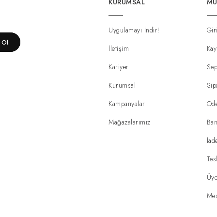
KURUMSAL
MÜ
Uygulamayı İndir!
Gir
t Ol
İletişim
Kay
Kariyer
Sep
Kurumsal
Sip
Kampanyalar
Öd
Mağazalarımız
Ban
İad
Tes
Üye
Mes