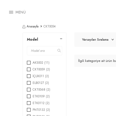
MENÜ
Anasayfa
CKT0054
Model
İlgili kategoriye ait ürün
AKS002
(11)
CKT0059
(2)
İÇLİK011
(2)
ELB0127
(2)
CKT0068
(2)
ETK0109
(2)
ETK0112
(2)
PNT0132
(2)