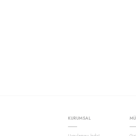
KURUMSAL
MÜ
Uygulamayı İndir!
Gir