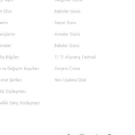
ıt Olun
Kadınlar Günü
etim
Sezon Sonu
arişlerim
Anneler Günü
emeler
Babalar Günü
ka Bilgileri
11.11 Alışveriş Festivali
e ve Değişim Koşulları
Sürpriz Cuma
limat Şartları
Yeni Üyelere Özel
lik Sözleşmesi
afeli Satış Sözleşmesi