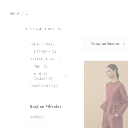
MENÜ
Anasayfa
BLZ0106
KADIN GİYİM
(3)
ÜST GİYİM
(3)
KOLEKSİYONLAR
(3)
YENİ
(3)
INFINITY
(3)
COLLECTION
KAMPANYALAR
(3)
Seçilen Filtreler
BLZ0106 ×