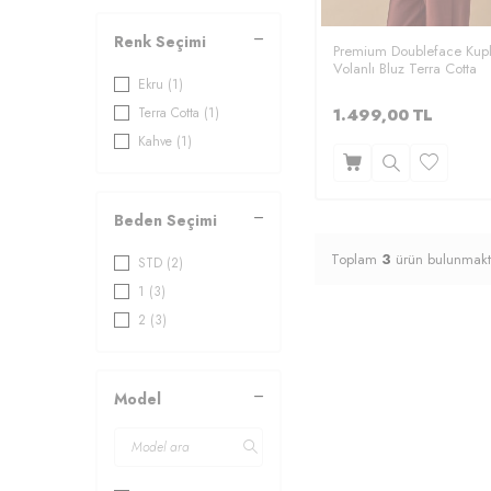
Renk Seçimi
Premium Doubleface Kup
Volanlı Bluz Terra Cotta
Ekru
(1)
Terra Cotta
(1)
1.499,00
TL
Kahve
(1)
Beden Seçimi
Toplam
3
ürün bulunmakt
STD
(2)
1
(3)
2
(3)
Model