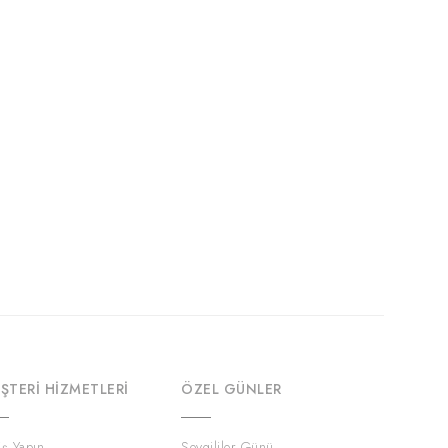
ŞTERI HIZMETLERI
ÖZEL GÜNLER
iş Yapın
Sevgililer Günü