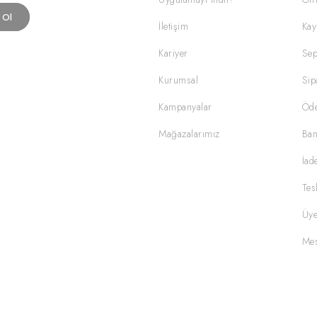
t Ol
İletişim
Kay
Kariyer
Sep
Kurumsal
Sip
Kampanyalar
Öd
Mağazalarımız
Ban
İad
Tes
Üye
Mes