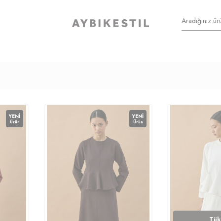
YENI
YENI
Ürün
Ürün
Tük