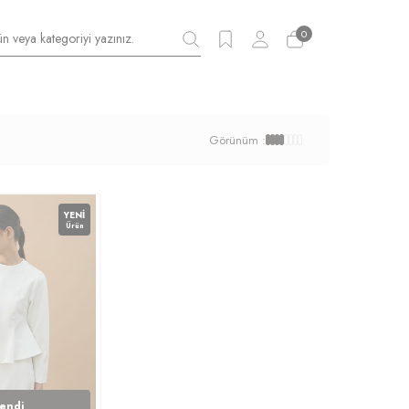
0
Görünüm :
YENI
Ürün
endi