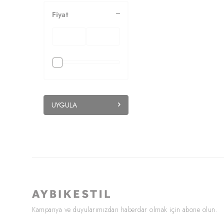
CKT0059
(2)
İÇLİK013
(2)
Fiyat
AKS003
(1)
ELB0127
(2)
TNK0075
(2)
TRC0035
(1)
ETK0113
(2)
ELB0120
(2)
ESF0044
(2)
UYGULA
FIRSAT1270
(2)
ESF0049
(2)
GML0070
(2)
FIRSAT1079
(2)
TRC0034
(2)
HRK0021
(2)
BDY011
(2)
GML0074
(2)
Kampanya ve duyularımızdan haberdar olmak için abone olun.
FIRSAT1319
(2)