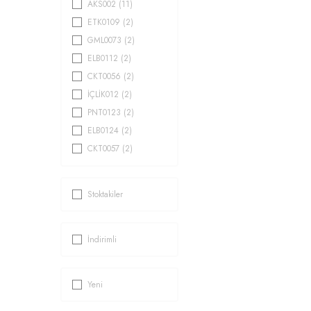
AKS002
(11)
ETK0109
(2)
GML0073
(2)
ELB0112
(2)
CKT0056
(2)
İÇLİK012
(2)
PNT0123
(2)
ELB0124
(2)
CKT0057
(2)
CKT0068
(2)
ETK0112
(2)
Stoktakiler
PNT0113
(2)
AST003
(2)
ESF0039
(2)
İndirimli
PNT0128
(2)
ETK0133
(2)
Yeni
ELB0128
(2)