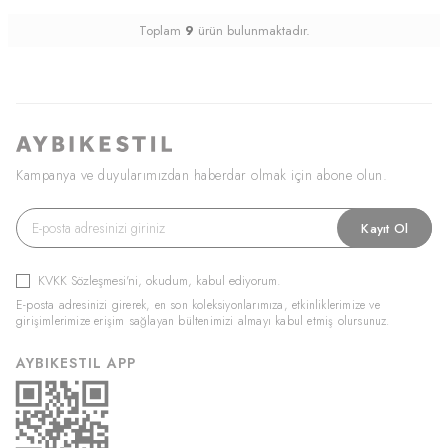
Toplam
9
ürün bulunmaktadır.
Kampanya ve duyularımızdan haberdar olmak için abone olun.
Kayıt Ol
KVKK Sözleşmesi'ni
, okudum, kabul ediyorum.
E-posta adresinizi girerek, en son koleksiyonlarımıza, etkinliklerimize ve
girişimlerimize erişim sağlayan bültenimizi almayı kabul etmiş olursunuz.
AYBIKESTIL APP